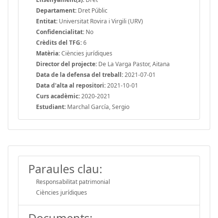
Departament:
Dret Públic
Entitat:
Universitat Rovira i Virgili (URV)
Confidencialitat:
No
Crèdits del TFG:
6
Matèria:
Ciències jurídiques
Director del projecte:
De La Varga Pastor, Aitana
Data de la defensa del treball:
2021-07-01
Data d'alta al repositori:
2021-10-01
Curs acadèmic:
2020-2021
Estudiant:
Marchal García, Sergio
Paraules clau:
Responsabilitat patrimonial
Ciències jurídiques
Documents: