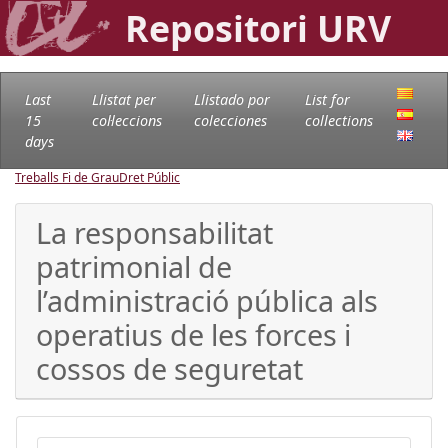
Repositori URV
Last
Llistat per
Llistado por
List for
15
col·leccions
colecciones
collections
days
Treballs Fi de Grau
Dret Públic
La responsabilitat
patrimonial de
l’administració pública als
operatius de les forces i
cossos de seguretat