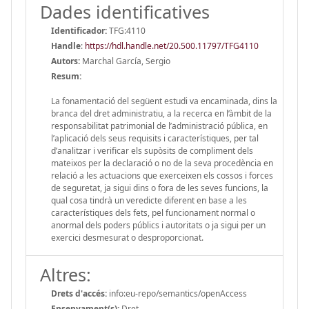
Dades identificatives
Identificador:
TFG:4110
Handle
:
https://hdl.handle.net/20.500.11797/TFG4110
Autors:
Marchal García, Sergio
Resum:
La fonamentació del següent estudi va encaminada, dins la
branca del dret administratiu, a la recerca en l’àmbit de la
responsabilitat patrimonial de l’administració pública, en
l’aplicació dels seus requisits i característiques, per tal
d’analitzar i verificar els supòsits de compliment dels
mateixos per la declaració o no de la seva procedència en
relació a les actuacions que exerceixen els cossos i forces
de seguretat, ja sigui dins o fora de les seves funcions, la
qual cosa tindrà un veredicte diferent en base a les
característiques dels fets, pel funcionament normal o
anormal dels poders públics i autoritats o ja sigui per un
exercici desmesurat o desproporcionat.
Altres:
Drets d'accés:
info:eu-repo/semantics/openAccess
Ensenyament(s):
Dret