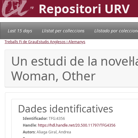
Repositori URV
Last 15 days
Llistat per col·leccions
Llistado por coleccion
Treballs Fi de Grau
Estudis Anglesos i Alemanys
Un estudi de la novel·
Woman, Other
Dades identificatives
Identificador:
TFG:4356
Handle
:
https://hdl.handle.net/20.500.11797/TFG4356
Autors:
Aliaga Giral, Andrea