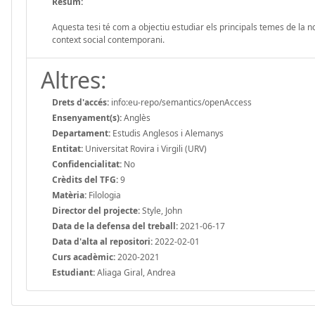
Resum:
Aquesta tesi té com a objectiu estudiar els principals temes de la n
context social contemporani.
Altres:
Drets d'accés:
info:eu-repo/semantics/openAccess
Ensenyament(s):
Anglès
Departament:
Estudis Anglesos i Alemanys
Entitat:
Universitat Rovira i Virgili (URV)
Confidencialitat:
No
Crèdits del TFG:
9
Matèria:
Filologia
Director del projecte:
Style, John
Data de la defensa del treball:
2021-06-17
Data d'alta al repositori:
2022-02-01
Curs acadèmic:
2020-2021
Estudiant:
Aliaga Giral, Andrea