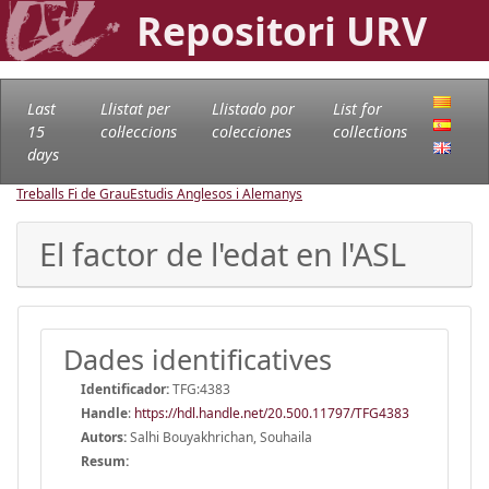
Repositori URV
Last
Llistat per
Llistado por
List for
15
col·leccions
colecciones
collections
days
Treballs Fi de Grau
Estudis Anglesos i Alemanys
El factor de l'edat en l'ASL
Dades identificatives
Identificador:
TFG:4383
Handle
:
https://hdl.handle.net/20.500.11797/TFG4383
Autors:
Salhi Bouyakhrichan, Souhaila
Resum: