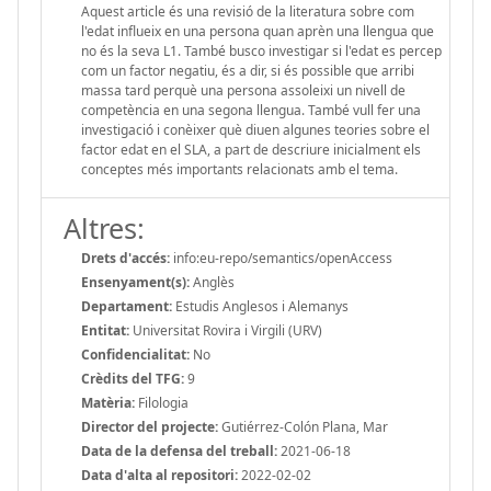
Aquest article és una revisió de la literatura sobre com
l'edat influeix en una persona quan aprèn una llengua que
no és la seva L1. També busco investigar si l'edat es percep
com un factor negatiu, és a dir, si és possible que arribi
massa tard perquè una persona assoleixi un nivell de
competència en una segona llengua. També vull fer una
investigació i conèixer què diuen algunes teories sobre el
factor edat en el SLA, a part de descriure inicialment els
conceptes més importants relacionats amb el tema.
Altres:
Drets d'accés:
info:eu-repo/semantics/openAccess
Ensenyament(s):
Anglès
Departament:
Estudis Anglesos i Alemanys
Entitat:
Universitat Rovira i Virgili (URV)
Confidencialitat:
No
Crèdits del TFG:
9
Matèria:
Filologia
Director del projecte:
Gutiérrez-Colón Plana, Mar
Data de la defensa del treball:
2021-06-18
Data d'alta al repositori:
2022-02-02