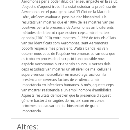
Aeromonas per a poder dilucidar el seu impacte en la salut.
L'objectiu d'aquest treball ha estat estudiar la presència de
Aeromonas en el paratge natural “El Clot de la Mare de
Déu”, així com avaluar el possible risc biosanitari. Els
resultats van mostrar que el 100% de les mostres van ser
positives per a la presència de Aeromonas amb diferents
mètodes de detecció i que existien ceps amb el mateix
genotip (ERIC-PCR) entre mostres. El 35% de tots els aïllats
van ser identificats com Aeromonas, sent Aeromonas
popoffi l'espècie més prevalent. D'altra banda, es van
obtenir nous ceps de l'espècie Aeromonas paramedia que
es troba en procés de descripció i una possible nova
espècie Aeromonas burrianensis sp. nov. Diverses dels
ceps estudiats van mostrar un alt nivell de mal cel·lular i
supervivència intracel·lular en macròfags, així com la
presència de diversos factors de virulència amb
importància en infeccions humanes. A més, aquests ceps
van mostrar resistència a un ampli nombre d'antibiòtics.
Aquests resultats demostren que la presència d'aquest
gènere bacterià en aigües de riu, així com en zones
pròximes pot causar un risc biosanitari de gran
importància.
Altres: