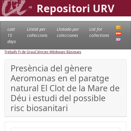
Repositori URV
Last
Llistat per
Llistado por
List for
15
col·leccions
colecciones
collections
days
Treballs Fi de Grau
Ciències Mèdiques Bàsiques
Presència del gènere
Aeromonas en el paratge
natural El Clot de la Mare de
Déu i estudi del possible
risc biosanitari