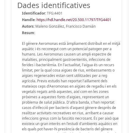
Dades identificatives
Identificador:
TFG:4401
Handle
:
https://hdl.handle.net/20.500.11797/TFG4401
Autors:
Maleno González, Francisco Damián
Resum:
El gènere Aeromonas està àmpliament distribuït en el mitjà
aquàtic i és reconegut com un potencial patogen per a
humans. Les Aeromonas causen un ampli espectre de
malalties, principalment gastroenteritis, infeccions de
ferides i bacterièmia. En l'actualitat, l'aigua és un recurs
limitat, per la qual cosa aigües de rius, embassaments o
aigües regenerades estan sent utilitzades per a reg
agrícola. Previs estudis han reportat l'aïllament dels
mateixos ceps d'Aeromonas en aigües de regadiu i en els
vegetals regats amb aquestes, així com en les zones
pròximes a aquestes fonts d'aigües, representant un
problema de salut pública. D'altra banda, s'han reportat
casos d'infecció per bacteris d'aquest gènere després de
realitzar activitats recreatives en rius, arribant a causar
infeccions greus com la fasciïtis necrosant. És per això que
existeix un gran interès en l'estudi d'ambients aquàtics en
els quals pot haver-hi presència de bacteris del gènere