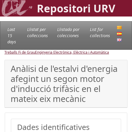
Repositori URV
Last
Llistat per
Llistado por
List for
15
col·leccions
colecciones
collections
days
Treballs Fi de Grau
Enginyeria Electrònica, Elèctrica i Automàtica
Anàlisi de l'estalvi d'energia
afegint un segon motor
d'inducció trifàsic en el
mateix eix mecànic
Dades identificatives