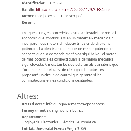
Identificador:
TFG:4559
Handle
:
https://hdl.handle.net/20.500.11797/TFG4559
Autors:
Espejo Bernet, Francisco José
Resum:
En aquest TFG, es procedeix a estudiar l'estalvi energètic i
econòmic que s'obtindria si en un mateix eix mecànic s'hi
incorporen dos motors d'inducció trifàsics de diferents
potències. La idea és que el motor de menor potència es
connecti quan la demanda mecànica sigui baixa i el motor
de més potència es connecti quan la demanda mecànica
sigui elevada. A més, també s'estudiaran els transitoris que
s'originen en fer el canvi de càrrega i de motor i es
proposarà un circuit de control que garanteixi les
commutacions en les condicions desitjades.
Altres:
Drets d'accés:
info:eu-repo/semantics/openAccess
Ensenyament(s):
Enginyeria Elèctrica
Departament:
Enginyeria Electrònica, Elèctrica i Automàtica
Entitat:
Universitat Rovira i Virgili (URV)