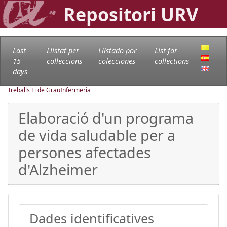
Repositori URV
Last
Llistat per
Llistado por
List for
15
col·leccions
colecciones
collections
days
Treballs Fi de Grau
Infermeria
Elaboració d'un programa
de vida saludable per a
persones afectades
d'Alzheimer
Dades identificatives