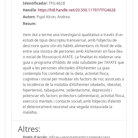
Identificador:
TFG:4628
Handle
:
https://hdl.handle.net/20.500.11797/TFG4628
Autors:
Pujol Alcon, Andrea
Resum:
Hem dut a terme una investigació qualitativa a través d'un
estudi de tipus descriptiu transversal, amb l'objectiu de
descriure quins són els hàbits alimentaris i/o l’estil de vida
entre una mostra de persones amb Alzheimer en fase lleu
o inicial de l’Associació AFATE. La finalitat és elaborar una
guia o programa d'hàbits de vida saludable per l'AFATE que
ajudi a les persones afectades d'Alzheimer. La guia
contempla l’ús combinat de la dieta, activitat física,
cognitiva i social per modular els factors de risc associats a
la incidència de la malaltia d'Alzheimer (diabetis, obesitat,
hipertensió, tabaquisme, sedentarisme, depressió) i
potenciar els factors protectors (alimentació, activitat física,
exercicis mentals i contacte social) amb l’objectiu d’alentir
el deteriorament neuronal una vegada instaurada la
malaltia.
Altres:
Drets d'accés:
info:eu-repo/semantics/openAccess