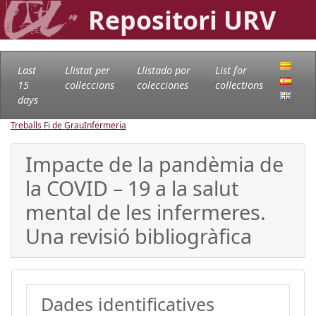
Repositori URV
Last
Llistat per
Llistado por
List for
15
col·leccions
colecciones
collections
days
Treballs Fi de Grau
Infermeria
Impacte de la pandèmia de
la COVID – 19 a la salut
mental de les infermeres.
Una revisió bibliogràfica
Dades identificatives