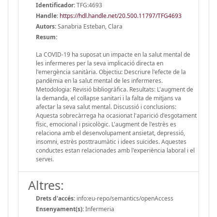
Identificador:
TFG:4693
Handle
:
https://hdl.handle.net/20.500.11797/TFG4693
Autors:
Sanabria Esteban, Clara
Resum:
La COVID-19 ha suposat un impacte en la salut mental de
les infermeres per la seva implicació directa en
l'emergència sanitària. Objectiu: Descriure l'efecte de la
pandèmia en la salut mental de les infermeres.
Metodologia: Revisió bibliogràfica. Resultats: L'augment de
la demanda, el col·lapse sanitari i la falta de mitjans va
afectar la seva salut mental. Discussió i conclusions:
Aquesta sobrecàrrega ha ocasionat l'aparició d'esgotament
físic, emocional i psicològic. L'augment de l'estrès es
relaciona amb el desenvolupament ansietat, depressió,
insomni, estrès posttraumàtic i idees suïcides. Aquestes
conductes estan relacionades amb l'experiència laboral i el
servei.
Altres:
Drets d'accés:
info:eu-repo/semantics/openAccess
Ensenyament(s):
Infermeria