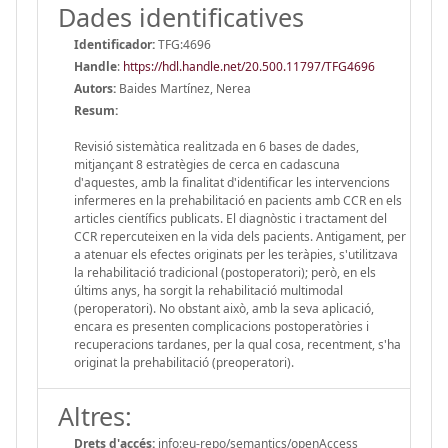
Dades identificatives
Identificador:
TFG:4696
Handle
:
https://hdl.handle.net/20.500.11797/TFG4696
Autors:
Baides Martínez, Nerea
Resum:
Revisió sistemàtica realitzada en 6 bases de dades,
mitjançant 8 estratègies de cerca en cadascuna
d'aquestes, amb la finalitat d'identificar les intervencions
infermeres en la prehabilitació en pacients amb CCR en els
articles científics publicats. El diagnòstic i tractament del
CCR repercuteixen en la vida dels pacients. Antigament, per
a atenuar els efectes originats per les teràpies, s'utilitzava
la rehabilitació tradicional (postoperatori); però, en els
últims anys, ha sorgit la rehabilitació multimodal
(peroperatori). No obstant això, amb la seva aplicació,
encara es presenten complicacions postoperatòries i
recuperacions tardanes, per la qual cosa, recentment, s'ha
originat la prehabilitació (preoperatori).
Altres:
Drets d'accés:
info:eu-repo/semantics/openAccess