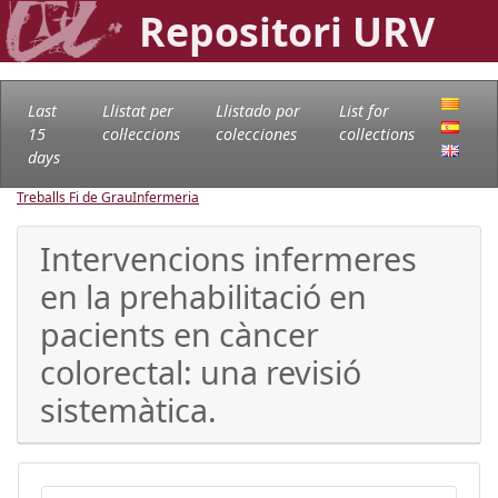
Repositori URV
Last
Llistat per
Llistado por
List for
15
col·leccions
colecciones
collections
days
Treballs Fi de Grau
Infermeria
Intervencions infermeres
en la prehabilitació en
pacients en càncer
colorectal: una revisió
sistemàtica.