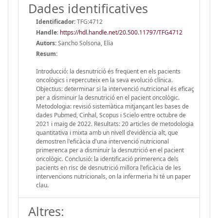
Dades identificatives
Identificador:
TFG:4712
Handle
:
https://hdl.handle.net/20.500.11797/TFG4712
Autors:
Sancho Solsona, Elia
Resum:
Introducció: la desnutrició és freqüent en els pacients
oncològics i repercuteix en la seva evolució clínica.
Objectius: determinar si la intervenció nutricional és eficaç
per a disminuir la desnutrició en el pacient oncològic.
Metodologia: revisió sistemàtica mitjançant les bases de
dades Pubmed, Cinhal, Scopus i Scielo entre octubre de
2021 i maig de 2022. Resultats: 20 articles de metodologia
quantitativa i mixta amb un nivell d'evidència alt, que
demostren l'eficàcia d'una intervenció nutricional
primerenca per a disminuir la desnutrició en el pacient
oncològic. Conclusió: la identificació primerenca dels
pacients en risc de desnutrició millora l'eficàcia de les
intervencions nutricionals, on la infermeria hi té un paper
clau.
Altres: