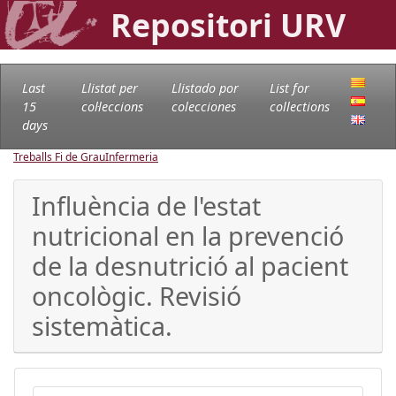
Repositori URV
Last
Llistat per
Llistado por
List for
15
col·leccions
colecciones
collections
days
Treballs Fi de Grau
Infermeria
Influència de l'estat
nutricional en la prevenció
de la desnutrició al pacient
oncològic. Revisió
sistemàtica.