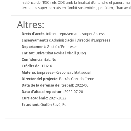
històrica de l’RSC i els ODS amb la finalitat d’entendre el panorama
terme els supermercats en l’àmbit sostenible i, per últim, s’han av
Altres:
Drets d'accés:
info:eu-repo/semantics/openAccess
Ensenyament(s):
Administració i Direcció d'Empreses
Departament:
Gestió d'Empreses
Entitat:
Universitat Rovira i Virgili (URV)
Confidencialitat:
No
Crèdits del TFG:
6
Matèria:
Empreses--Responsabilitat social
Director del projecte:
Borràs Garrido, Irene
Data de la defensa del treball:
2022-06
Data d'alta al repositori:
2022-07-20
Curs acadèmic:
2021-2022
Estudiant:
Guillén Savé, Pol