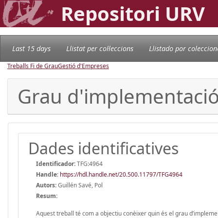
Repositori URV
Last 15 days
Llistat per col·leccions
Llistado por coleccion
Treballs Fi de Grau
Gestió d'Empreses
Grau d'implementació
Dades identificatives
Identificador:
TFG:4964
Handle
:
https://hdl.handle.net/20.500.11797/TFG4964
Autors:
Guillén Savé, Pol
Resum:
Aquest treball té com a objectiu conèixer quin és el grau d’impleme