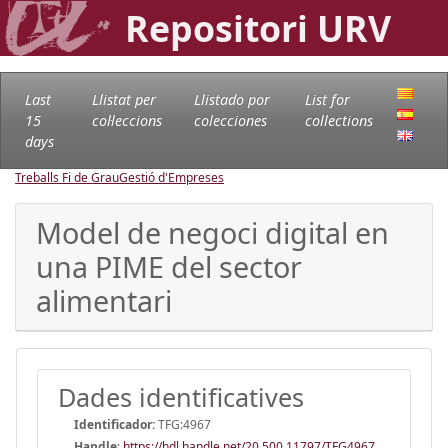
Repositori URV
Last
Llistat per
Llistado por
List for
15
col·leccions
colecciones
collections
days
Treballs Fi de Grau
Gestió d'Empreses
Model de negoci digital en
una PIME del sector
alimentari
Dades identificatives
Identificador:
TFG:4967
Handle
:
https://hdl.handle.net/20.500.11797/TFG4967