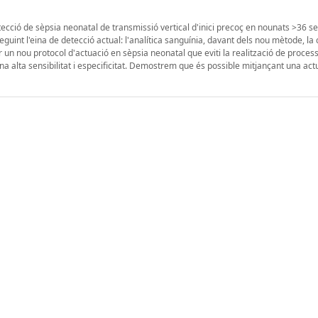
tecció de sèpsia neonatal de transmissió vertical d'inici precoç en nounats >36 
guint l'eina de detecció actual: l'analítica sanguínia, davant dels nou mètode, la
ar un nou protocol d'actuació en sèpsia neonatal que eviti la realització de proces
na alta sensibilitat i especificitat. Demostrem que és possible mitjançant una act