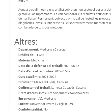
Resum:
Aquest treball mostra una anàlisi sobre un nou protocol per a la de
gestació i asimptomàtics. Es van comparar els resultats obtinguts se
de risc Kaiser Permanent. L'objectiu principal de l'estudi és propos
diagnòstics invasius innecessaris i el sobretractament, mantenint u
combinada de tots dos mètodes.
Altres:
Departament:
Medicina i Cirurgia
Crèdits del TFG:
6
Matèria:
Medicina
Data de la defensa del treball:
2022-06-15
Data d'alta al repositori:
2022-07-22
Curs acadèmic:
2021-2022
Estudiant:
Mascarell Roda, Carolina
Codirector del treball:
Larrosa Capacés, Susana
Drets d'accés:
info:eu-repo/semantics/openAccess
Ensenyament(s):
Medicina
Entitat:
Universitat Rovira i Virgili (URV)
Confidencialitat:
No