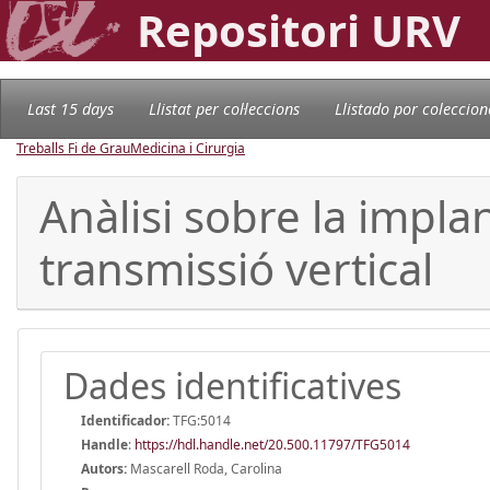
Repositori URV
Last 15 days
Llistat per col·leccions
Llistado por coleccion
Treballs Fi de Grau
Medicina i Cirurgia
Anàlisi sobre la impla
transmissió vertical
Dades identificatives
Identificador:
TFG:5014
Handle
:
https://hdl.handle.net/20.500.11797/TFG5014
Autors:
Mascarell Roda, Carolina