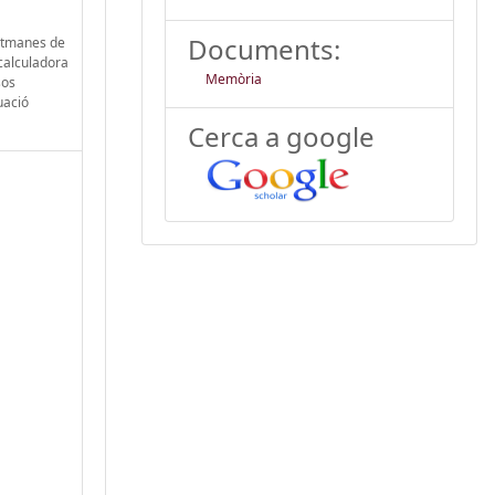
Documents:
setmanes de
 calculadora
Memòria
sos
uació
Cerca a google