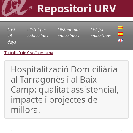
Repositori URV
Last
Llistat per
Llistado por
List for
15
col·leccions
colecciones
collections
days
Treballs Fi de Grau
Infermeria
Hospitalització Domiciliària
al Tarragonès i al Baix
Camp: qualitat assistencial,
impacte i projectes de
millora.