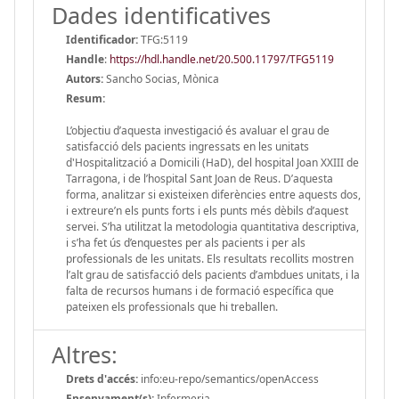
Dades identificatives
Identificador:
TFG:5119
Handle
:
https://hdl.handle.net/20.500.11797/TFG5119
Autors:
Sancho Socias, Mònica
Resum:
L’objectiu d’aquesta investigació és avaluar el grau de
satisfacció dels pacients ingressats en les unitats
d'Hospitalització a Domicili (HaD), del hospital Joan XXIII de
Tarragona, i de l’hospital Sant Joan de Reus. D’aquesta
forma, analitzar si existeixen diferències entre aquests dos,
i extreure’n els punts forts i els punts més dèbils d’aquest
servei. S’ha utilitzat la metodologia quantitativa descriptiva,
i s’ha fet ús d’enquestes per als pacients i per als
professionals de les unitats. Els resultats recollits mostren
l’alt grau de satisfacció dels pacients d’ambdues unitats, i la
falta de recursos humans i de formació específica que
pateixen els professionals que hi treballen.
Altres:
Drets d'accés:
info:eu-repo/semantics/openAccess
Ensenyament(s):
Infermeria