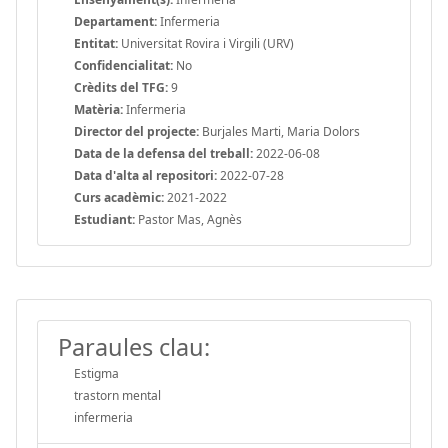
Departament:
Infermeria
Entitat:
Universitat Rovira i Virgili (URV)
Confidencialitat:
No
Crèdits del TFG:
9
Matèria:
Infermeria
Director del projecte:
Burjales Marti, Maria Dolors
Data de la defensa del treball:
2022-06-08
Data d'alta al repositori:
2022-07-28
Curs acadèmic:
2021-2022
Estudiant:
Pastor Mas, Agnès
Paraules clau:
Estigma
trastorn mental
infermeria