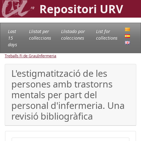
Repositori URV
Last
Llistat per
Llistado por
List for
15
col·leccions
colecciones
collections
days
Treballs Fi de Grau
Infermeria
L'estigmatització de les
persones amb trastorns
mentals per part del
personal d'infermeria. Una
revisió bibliogràfica