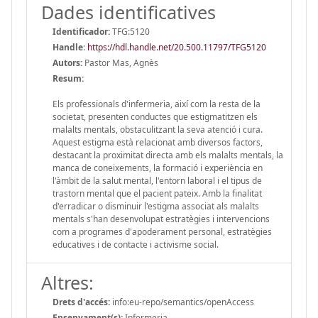
Dades identificatives
Identificador:
TFG:5120
Handle
:
https://hdl.handle.net/20.500.11797/TFG5120
Autors:
Pastor Mas, Agnès
Resum:
Els professionals d'infermeria, així com la resta de la
societat, presenten conductes que estigmatitzen els
malalts mentals, obstaculitzant la seva atenció i cura.
Aquest estigma està relacionat amb diversos factors,
destacant la proximitat directa amb els malalts mentals, la
manca de coneixements, la formació i experiència en
l'àmbit de la salut mental, l'entorn laboral i el tipus de
trastorn mental que el pacient pateix. Amb la finalitat
d'erradicar o disminuir l'estigma associat als malalts
mentals s'han desenvolupat estratègies i intervencions
com a programes d'apoderament personal, estratègies
educatives i de contacte i activisme social.
Altres:
Drets d'accés:
info:eu-repo/semantics/openAccess
Ensenyament(s):
Infermeria