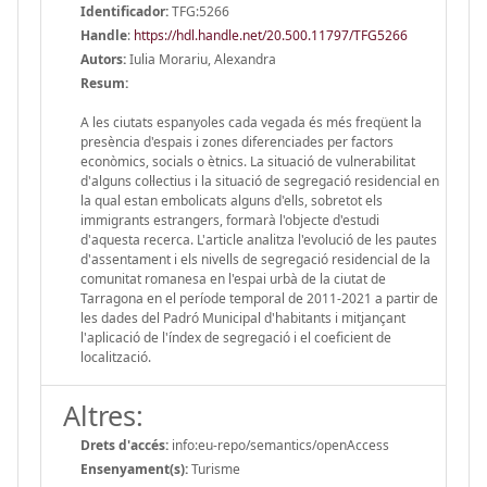
Identificador:
TFG:5266
Handle
:
https://hdl.handle.net/20.500.11797/TFG5266
Autors:
Iulia Morariu, Alexandra
Resum:
A les ciutats espanyoles cada vegada és més freqüent la
presència d'espais i zones diferenciades per factors
econòmics, socials o ètnics. La situació de vulnerabilitat
d'alguns col·lectius i la situació de segregació residencial en
la qual estan embolicats alguns d'ells, sobretot els
immigrants estrangers, formarà l'objecte d'estudi
d'aquesta recerca. L'article analitza l'evolució de les pautes
d'assentament i els nivells de segregació residencial de la
comunitat romanesa en l'espai urbà de la ciutat de
Tarragona en el període temporal de 2011-2021 a partir de
les dades del Padró Municipal d'habitants i mitjançant
l'aplicació de l'índex de segregació i el coeficient de
localització.
Altres:
Drets d'accés:
info:eu-repo/semantics/openAccess
Ensenyament(s):
Turisme