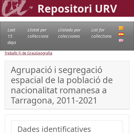
Repositori URV
Last
Llistat per
Llistado por
List for
15
col·leccions
colecciones
collections
days
Treballs Fi de Grau
Geografia
Agrupació i segregació
espacial de la població de
nacionalitat romanesa a
Tarragona, 2011-2021
Dades identificatives