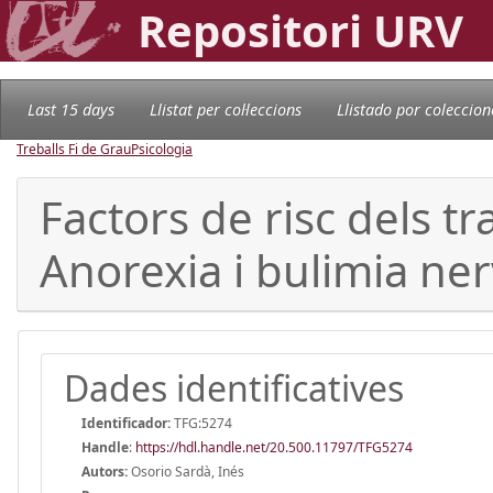
Repositori URV
Last 15 days
Llistat per col·leccions
Llistado por coleccion
Treballs Fi de Grau
Psicologia
Factors de risc dels t
Anorexia i bulimia ne
Dades identificatives
Identificador:
TFG:5274
Handle
:
https://hdl.handle.net/20.500.11797/TFG5274
Autors:
Osorio Sardà, Inés