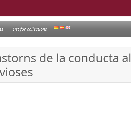
es
List for collections
rastorns de la conducta a
rvioses