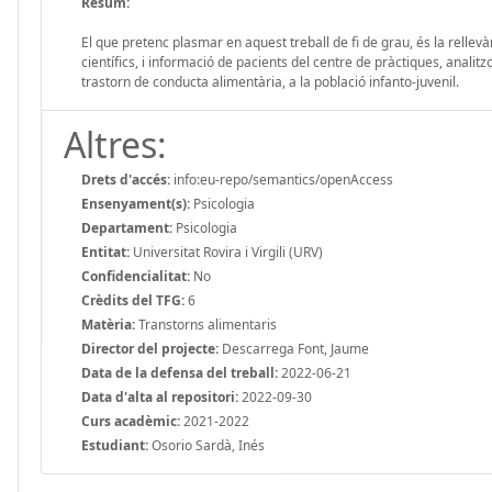
Resum:
El que pretenc plasmar en aquest treball de fi de grau, és la rellevàn
científics, i informació de pacients del centre de pràctiques, anali
trastorn de conducta alimentària, a la població infanto-juvenil.
Altres:
Drets d'accés:
info:eu-repo/semantics/openAccess
Ensenyament(s):
Psicologia
Departament:
Psicologia
Entitat:
Universitat Rovira i Virgili (URV)
Confidencialitat:
No
Crèdits del TFG:
6
Matèria:
Transtorns alimentaris
Director del projecte:
Descarrega Font, Jaume
Data de la defensa del treball:
2022-06-21
Data d'alta al repositori:
2022-09-30
Curs acadèmic:
2021-2022
Estudiant:
Osorio Sardà, Inés