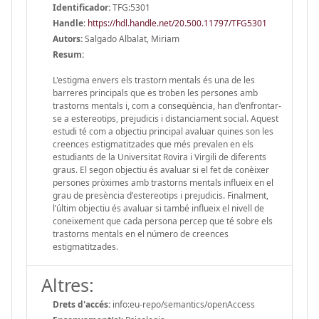
Identificador:
TFG:5301
Handle
:
https://hdl.handle.net/20.500.11797/TFG5301
Autors:
Salgado Albalat, Miriam
Resum:
L'estigma envers els trastorn mentals és una de les
barreres principals que es troben les persones amb
trastorns mentals i, com a conseqüència, han d'enfrontar-
se a estereotips, prejudicis i distanciament social. Aquest
estudi té com a objectiu principal avaluar quines son les
creences estigmatitzades que més prevalen en els
estudiants de la Universitat Rovira i Virgili de diferents
graus. El segon objectiu és avaluar si el fet de conèixer
persones pròximes amb trastorns mentals influeix en el
grau de presència d'estereotips i prejudicis. Finalment,
l’últim objectiu és avaluar si també influeix el nivell de
coneixement que cada persona percep que té sobre els
trastorns mentals en el número de creences
estigmatitzades.
Altres:
Drets d'accés:
info:eu-repo/semantics/openAccess