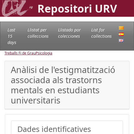
Repositori URV
Last
Llistat per
Llistado por
List for
15
col·leccions
colecciones
collections
days
Treballs Fi de Grau
Psicologia
Anàlisi de l'estigmatització
associada als trastorns
mentals en estudiants
universitaris
Dades identificatives