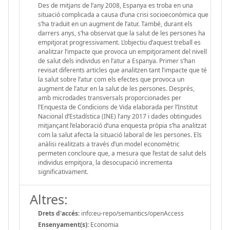
Des de mitjans de l’any 2008, Espanya es troba en una
situació complicada a causa d’una crisi socioeconòmica que
s’ha traduït en un augment de l’atur. També, durant els
darrers anys, s’ha observat que la salut de les persones ha
empitjorat progressivament. L’objectiu d’aquest treball es
analitzar l’impacte que provoca un empitjorament del nivell
de salut dels individus en l’atur a Espanya. Primer s’han
revisat diferents articles que analitzen tant l’impacte que té
la salut sobre l’atur com els efectes que provoca un
augment de l’atur en la salut de les persones. Després,
amb microdades transversals proporcionades per
l’Enquesta de Condicions de Vida elaborada per l’Institut
Nacional d’Estadística (INE) l’any 2017 i dades obtingudes
mitjançant l’elaboració d’una enquesta pròpia s’ha analitzat
com la salut afecta la situació laboral de les persones. Els
anàlisi realitzats a través d’un model economètric
permeten concloure que, a mesura que l’estat de salut dels
individus empitjora, la desocupació incrementa
significativament.
Altres:
Drets d'accés:
info:eu-repo/semantics/openAccess
Ensenyament(s):
Economia