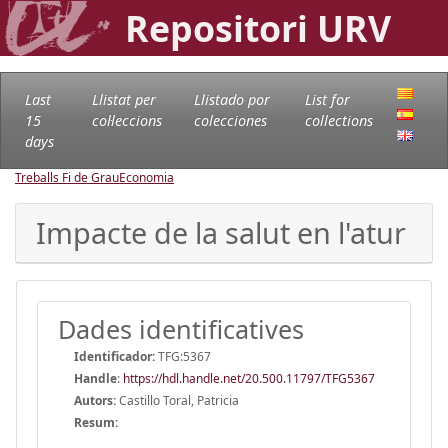
Repositori URV
Last
Llistat per
Llistado por
List for
15
col·leccions
colecciones
collections
days
Treballs Fi de Grau
Economia
Impacte de la salut en l'atur
Dades identificatives
Identificador:
TFG:5367
Handle
:
https://hdl.handle.net/20.500.11797/TFG5367
Autors:
Castillo Toral, Patricia
Resum: