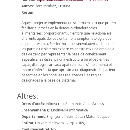
Autors:
Llort Ramírez, Cristina
Resum:
Aquest projecte implementa un sistema expert que pretén
facilitar el procés en la detecció d’intoleràncies
alimentàries, proporcionant un entorn que relaciona els
diferents àpats del pacient amb la simptomatologia que
aquest presenta. Per fer-ho, es desenvolupen cada una de
les parts d'un sistema expert: es construeix una ontologia
des de zero per representar la base de coneixement
específica, es dissenya una estructura on el pacient és
capaç d’enregistrar cada àpat realitzat i s’implementa el
motor d’inferència que aproxima un diagnòstic del pacient
basant-se en les consultes realitzades i les regles
designades a la base del sistema.
Altres:
Drets d'accés:
info:eu-repo/semantics/openAccess
Ensenyament(s):
Enginyeria Informàtica
Departament:
Enginyeria Informàtica i Matemàtiques
Entitat:
Universitat Rovira i Virgili (URV)
Confidencialitat:
No