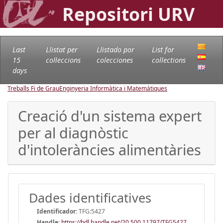
Repositori URV
Last
Llistat per
Llistado por
List for
15
col·leccions
colecciones
collections
days
Treballs Fi de Grau
Enginyeria Informàtica i Matemàtiques
Creació d'un sistema expert
per al diagnòstic
d'intoleràncies alimentàries
Dades identificatives
Identificador:
TFG:5427
Handle
:
https://hdl.handle.net/20.500.11797/TFG5427