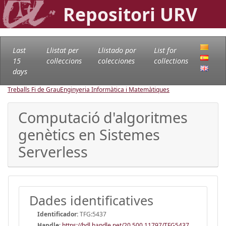
Repositori URV
Last
Llistat per
Llistado por
List for
15
col·leccions
colecciones
collections
days
Treballs Fi de Grau
Enginyeria Informàtica i Matemàtiques
Computació d'algoritmes
genètics en Sistemes
Serverless
Dades identificatives
Identificador:
TFG:5437
Handle
:
https://hdl.handle.net/20.500.11797/TFG5437