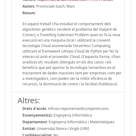
Autors:
Provinciale Isach, Marc
Resum:
En aquest treball s’ha estudiat el comportament dels
algoritmes genètics resolent el problema del Viatjant de
Comerç o Travelling Salesman Problem quan es fa la seva
execució en una màquina local i utilitzant la creixent
tecnologia Cloud anomenada Serverless Computing,
utilitzant el framework Lithops-Cloud de Python per fer la
interacció amb el proveïdor Cloud. D’aquesta forma, s’han
analitzat els resultats obtinguts en els dos casos i els
beneficis que pot aportar la tecnologia Serverless en el
tractament de dades massives tant per empreses com per
a investigadors, com poden ser la millor eficiència de
recursos, la disminució de costos i la facilitat d’utilització.
Altres:
Drets d'accés:
info:eu-repo/semantics/openAccess
Ensenyament(s):
Enginyeria Informàtica
Departament:
Enginyeria Informàtica i Matemàtiques
Entitat:
Universitat Rovira i Virgili (URV)
Confidencialitat:
No