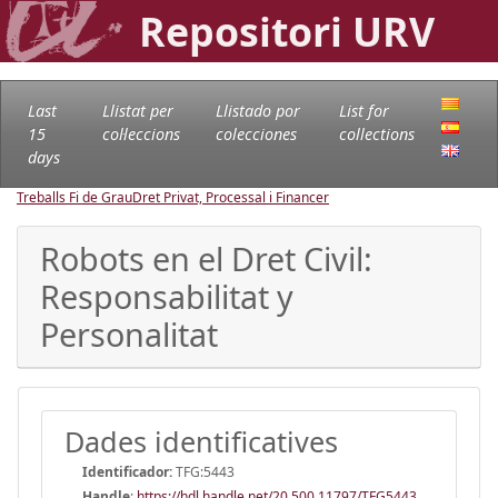
Repositori URV
Last
Llistat per
Llistado por
List for
15
col·leccions
colecciones
collections
days
Treballs Fi de Grau
Dret Privat, Processal i Financer
Robots en el Dret Civil:
Responsabilitat y
Personalitat
Dades identificatives
Identificador:
TFG:5443
Handle
:
https://hdl.handle.net/20.500.11797/TFG5443