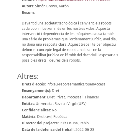
Autors:
Simón Brown, Aarón
Resum:
Davant d'una societat tecnològica i canviant, els robots
cada cop influeixen més en les nostres vides. Aquesta
intervenció i dependència de les màquines causa també
una sèrie de problemes que l'ordenament jurídic, avui dia,
no dóna una resposta clara. Aquest treball té per objectiu
definir el concepte legal de robot, analitzar-ne la
responsabilitat jurídica en l'àmbit del dret civil i exposar els
possibles drets i deures dels robots.
Altres:
Drets d'accés:
info:eu-repo/semantics/openAccess
Ensenyament(s):
Dret
Departament:
Dret Privat, Processal i Financer
Entitat:
Universitat Rovira i Virgili (URV)
Confidencialitat:
No
Matèria:
Dret civil, Robòtica
Director del projecte:
Ruiz Osuna, Pablo
Data de la defensa del treball:
2022-06-28