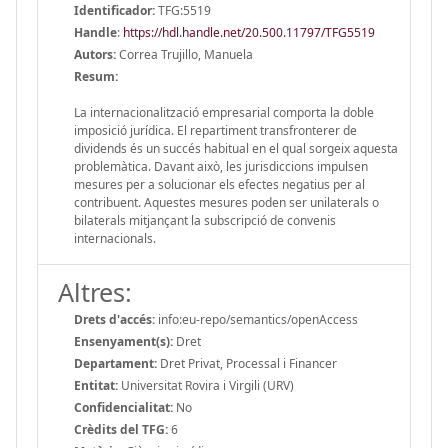
Identificador:
TFG:5519
Handle
:
https://hdl.handle.net/20.500.11797/TFG5519
Autors:
Correa Trujillo, Manuela
Resum:
La internacionalització empresarial comporta la doble
imposició jurídica. El repartiment transfronterer de
dividends és un succés habitual en el qual sorgeix aquesta
problemàtica. Davant això, les jurisdiccions impulsen
mesures per a solucionar els efectes negatius per al
contribuent. Aquestes mesures poden ser unilaterals o
bilaterals mitjançant la subscripció de convenis
internacionals.
Altres:
Drets d'accés:
info:eu-repo/semantics/openAccess
Ensenyament(s):
Dret
Departament:
Dret Privat, Processal i Financer
Entitat:
Universitat Rovira i Virgili (URV)
Confidencialitat:
No
Crèdits del TFG:
6