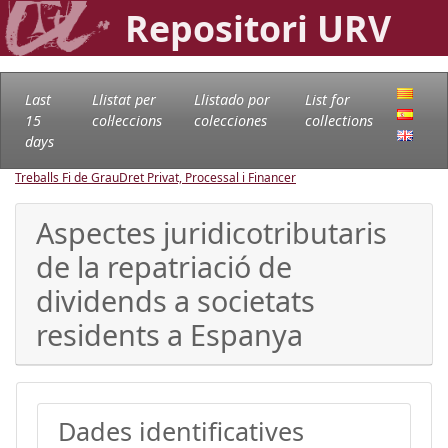
Repositori URV
Last
Llistat per
Llistado por
List for
15
col·leccions
colecciones
collections
days
Treballs Fi de Grau
Dret Privat, Processal i Financer
Aspectes juridicotributaris
de la repatriació de
dividends a societats
residents a Espanya
Dades identificatives