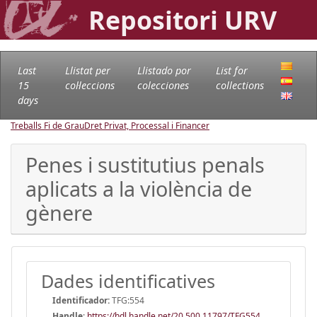
Repositori URV
Last
Llistat per
Llistado por
List for
15
col·leccions
colecciones
collections
days
Treballs Fi de Grau
Dret Privat, Processal i Financer
Penes i sustitutius penals
aplicats a la violència de
gènere
Dades identificatives
Identificador:
TFG:554
Handle
:
https://hdl.handle.net/20.500.11797/TFG554