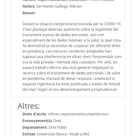
Autors:
Sarmiento Gallego, Màrian
Resum:
Davant la situació excepcional provocada per la COVID-19,
s'han plantejat diverses qüestions sobre la legitimitat del
tractament massiu de dades personals, així com
especialment de les dades relatives a la salut, la qual cosa
ha demostrat la necessitat de sospesar els diferents drets
en presència. Les mesures sanitàries adoptades han
suposat una interferència en altres drets fonamentals com
ara la vida privada i intimitat dels ciutadans. Per això, en
aquest treball s'oferirà una visió general mitjançant la
recerca sobre el tractament de dades personals i de salut
en pandèmia, tractant de donar resposta i analitzant si
aquesta ingerència ha estat justificada a través de l'estudi
del marc legal i el seu desenvolupament jurisprudencial.
Altres:
Drets d'accés:
info:eu-repo/semantics/openAccess
Ensenyament(s):
Dret
Departament:
Dret Públic
Entitat:
Universitat Rovira i Virgili (URV)