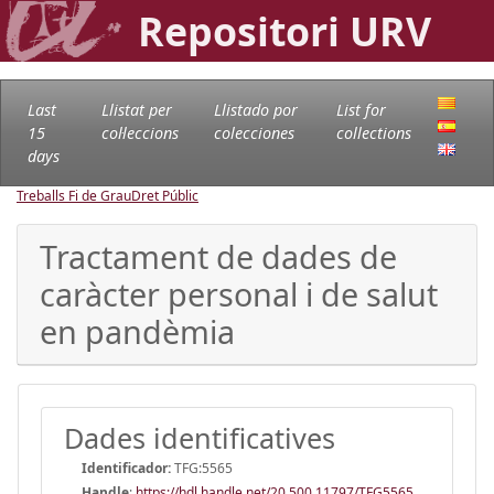
Repositori URV
Last
Llistat per
Llistado por
List for
15
col·leccions
colecciones
collections
days
Treballs Fi de Grau
Dret Públic
Tractament de dades de
caràcter personal i de salut
en pandèmia
Dades identificatives
Identificador:
TFG:5565
Handle
:
https://hdl.handle.net/20.500.11797/TFG5565