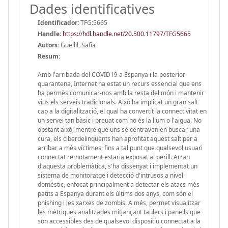
Dades identificatives
Identificador:
TFG:5665
Handle
:
https://hdl.handle.net/20.500.11797/TFG5665
Autors:
Guellil, Safia
Resum:
Amb l'arribada del COVID19 a Espanya i la posterior
quarantena, Internet ha estat un recurs essencial que ens
ha permès comunicar-nos amb la resta del món i mantenir
vius els serveis tradicionals. Això ha implicat un gran salt
cap a la digitalització, el qual ha convertit la connectivitat en
un servei tan bàsic i preuat com ho és la llum o l'aigua. No
obstant això, mentre que uns se centraven en buscar una
cura, els ciberdelinqüents han aprofitat aquest salt per a
arribar a més víctimes, fins a tal punt que qualsevol usuari
connectat remotament estaria exposat al perill. Arran
d'aquesta problemàtica, s'ha dissenyat i implementat un
sistema de monitoratge i detecció d'intrusos a nivell
domèstic, enfocat principalment a detectar els atacs més
patits a Espanya durant els últims dos anys, com són el
phishing i les xarxes de zombis. A més, permet visualitzar
les mètriques analitzades mitjançant taulers i panells que
són accessibles des de qualsevol dispositiu connectat a la