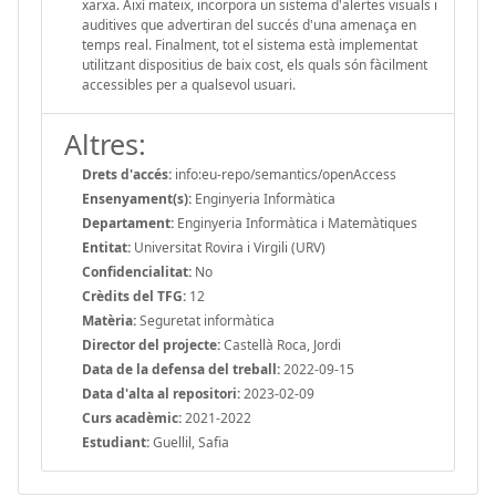
xarxa. Així mateix, incorpora un sistema d'alertes visuals i
auditives que advertiran del succés d'una amenaça en
temps real. Finalment, tot el sistema està implementat
utilitzant dispositius de baix cost, els quals són fàcilment
accessibles per a qualsevol usuari.
Altres:
Drets d'accés:
info:eu-repo/semantics/openAccess
Ensenyament(s):
Enginyeria Informàtica
Departament:
Enginyeria Informàtica i Matemàtiques
Entitat:
Universitat Rovira i Virgili (URV)
Confidencialitat:
No
Crèdits del TFG:
12
Matèria:
Seguretat informàtica
Director del projecte:
Castellà Roca, Jordi
Data de la defensa del treball:
2022-09-15
Data d'alta al repositori:
2023-02-09
Curs acadèmic:
2021-2022
Estudiant:
Guellil, Safia