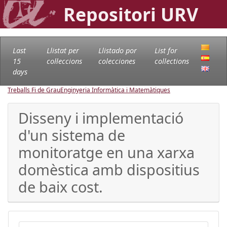
Repositori URV
Last
Llistat per
Llistado por
List for
15
col·leccions
colecciones
collections
days
Treballs Fi de Grau
Enginyeria Informàtica i Matemàtiques
Disseny i implementació
d'un sistema de
monitoratge en una xarxa
domèstica amb dispositius
de baix cost.