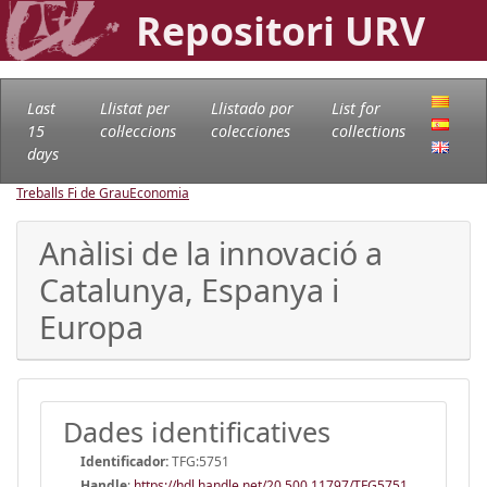
Repositori URV
Last
Llistat per
Llistado por
List for
15
col·leccions
colecciones
collections
days
Treballs Fi de Grau
Economia
Anàlisi de la innovació a
Catalunya, Espanya i
Europa
Dades identificatives
Identificador:
TFG:5751
Handle
:
https://hdl.handle.net/20.500.11797/TFG5751