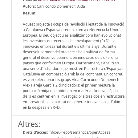
Autors:
Carricondo Domènech, Aïda
Resum:
Aquest projecte s’ocupa de l’evolució i l’estat de la innovació
a Catalunya i Espanya prenent com a referència la Unió
Europea. El seu objectiu és analitzar com han evolucionat
les inversions en recerca i desenvolupament (R+D) i la
innovació empresarial durant els últims anys. Durant el
desenvolupament del projecte s’ha analitzat de forma
general el desenvolupament en innovació dels diferents
països que conformen Europa. Darrerament, s’analitzen
una sèrie d’indicadors que mostren l’estructura d’Espanya i
Catalunya en comparació amb la del continent. En concret,
es van seleccionar sis grups Aïda Carricondo Domènech
Alex Pareja García 2 d’indicadors: el primer mesura la
puntuació mitja que obtenen en matèria d’innovació; dos
d’ells es centren en la investigació; altres dos en l’estructura
empresarial i la capacitat de generar innovacions; i l’últim
en la despesa en R+D.
Altres:
Drets d'accés:
info:eu-repo/semantics/openAccess