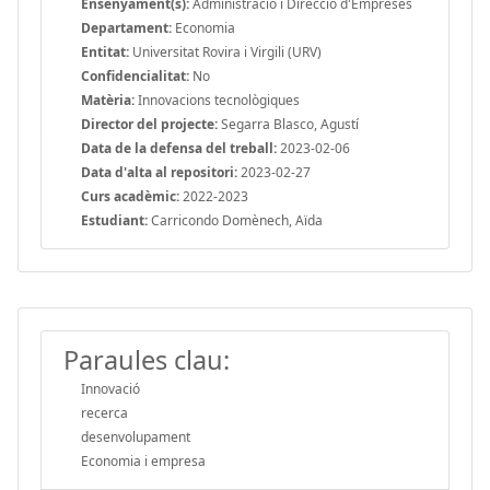
Ensenyament(s):
Administració i Direcció d'Empreses
Departament:
Economia
Entitat:
Universitat Rovira i Virgili (URV)
Confidencialitat:
No
Matèria:
Innovacions tecnològiques
Director del projecte:
Segarra Blasco, Agustí
Data de la defensa del treball:
2023-02-06
Data d'alta al repositori:
2023-02-27
Curs acadèmic:
2022-2023
Estudiant:
Carricondo Domènech, Aïda
Paraules clau:
Innovació
recerca
desenvolupament
Economia i empresa