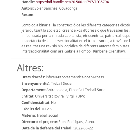
Handle
:
https://hdl.handle.net/20.500.11797/TFG5794
Autors:
Soler Sánchez, Covadonga
Resum:
L’ontologia binària i la construcció de les diferents categories dicotòm
jerarquitzant la societat i creant eixos d’opressió que travessen les
influenciada per la mirada capitalista, etnocèntrica, patriarcal, especi
importància de la interseccionalitat en el treball social, a través de 
es realitza una revisió bibliogràfica de diferents autores feministes
interseccionalitat com ara Gabriela Pombo i Kimberlé Crenshaw.
Altres:
Drets d'accés:
info:eu-repo/semantics/openAccess
Ensenyament(s):
Treball Social
Departament:
Antropologia, Filosofia i Treball Social
Entitat:
Universitat Rovira i Virgili (URV)
Confidencialitat:
No
Crèdits del TFG:
6
Matèria:
Treball social
Director del projecte:
Saez Rodríguez, Aurora
Data de la defensa del treball:
2022-06-22