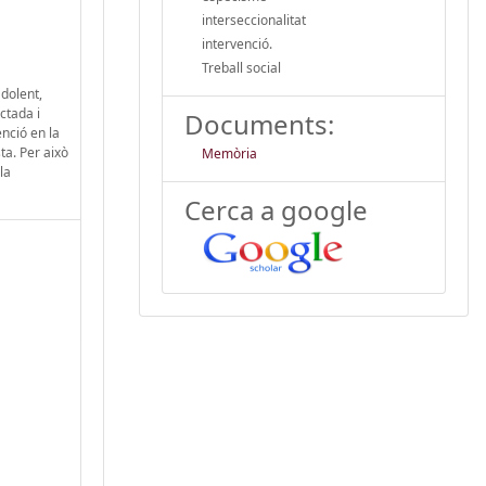
interseccionalitat
intervenció.
Treball social
 dolent,
ctada i
Documents:
enció en la
sta. Per això
Memòria
la
Cerca a google