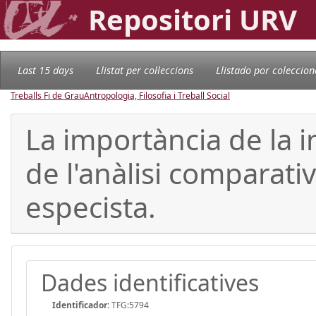
Repositori URV
Last 15 days
Llistat per col·leccions
Llistado por coleccion
Treballs Fi de Grau
Antropologia, Filosofia i Treball Social
La importància de la in
de l'anàlisi comparati
especista.
Dades identificatives
Identificador:
TFG:5794