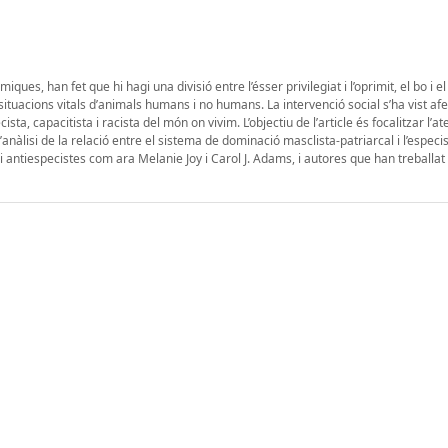
iques, han fet que hi hagi una divisió entre l’ésser privilegiat i l’oprimit, el bo i el
 situacions vitals d’animals humans i no humans. La intervenció social s’ha vist afe
sta, capacitista i racista del món on vivim. L’objectiu de l’article és focalitzar l’at
l’anàlisi de la relació entre el sistema de dominació masclista-patriarcal i l’especi
 i antiespecistes com ara Melanie Joy i Carol J. Adams, i autores que han treballat 