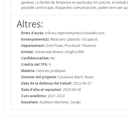
general, i a l’àmbit de l’empresa en particular. En concret, el treball
possible control que, d’aquestes comunicacions, poden tenir per pa
Altres:
Drets d'accés:
info:eu-repo/semantics/closedAccess
Ensenyament(s):
Relacions Laborals i Ocupació
Departament:
Dret Privat, Processal i Financer
Entitat:
Universitat Rovira i Virgili (URV)
Confidencialitat:
No
Crèdits del TFG:
9
Matèria:
Ciències jurídiques
Director del projecte:
Casanova Martí, Roser
Data de la defensa del treball:
2022-06-27
Data d'alta al repositori:
2023-04-26
Curs acadèmic:
2021-2022
Estudiant:
Azañeiro Martínez, Sergio