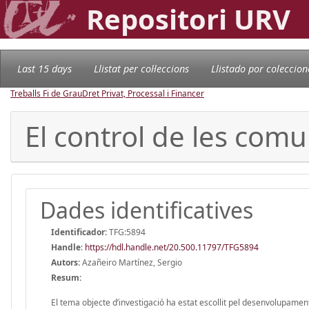
Repositori URV
Last 15 days
Llistat per col·leccions
Llistado por coleccion
Treballs Fi de Grau
Dret Privat, Processal i Financer
El control de les comu
Dades identificatives
Identificador:
TFG:5894
Handle
:
https://hdl.handle.net/20.500.11797/TFG5894
Autors:
Azañeiro Martínez, Sergio
Resum:
El tema objecte d’investigació ha estat escollit pel desenvolupament