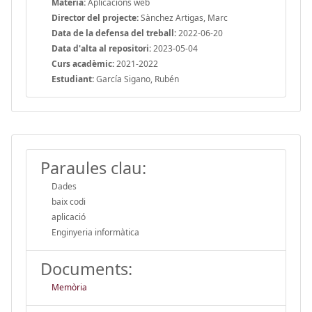
Matèria:
Aplicacions web
Director del projecte:
Sànchez Artigas, Marc
Data de la defensa del treball:
2022-06-20
Data d'alta al repositori:
2023-05-04
Curs acadèmic:
2021-2022
Estudiant:
García Sigano, Rubén
Paraules clau:
Dades
baix codi
aplicació
Enginyeria informàtica
Documents:
Memòria