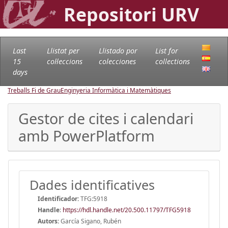
Repositori URV
Last
Llistat per
Llistado por
List for
15
col·leccions
colecciones
collections
days
Treballs Fi de Grau
Enginyeria Informàtica i Matemàtiques
Gestor de cites i calendari
amb PowerPlatform
Dades identificatives
Identificador:
TFG:5918
Handle
:
https://hdl.handle.net/20.500.11797/TFG5918
Autors:
García Sigano, Rubén