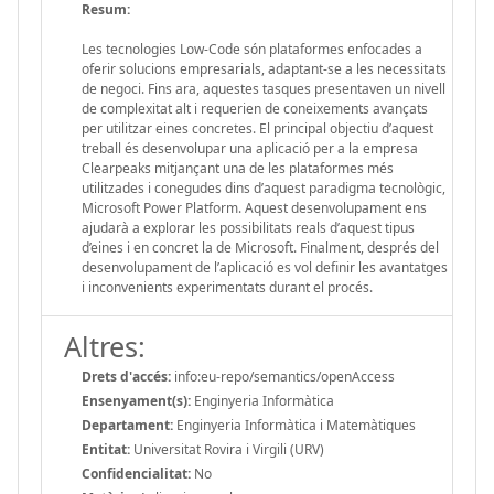
Resum:
Les tecnologies Low-Code són plataformes enfocades a
oferir solucions empresarials, adaptant-se a les necessitats
de negoci. Fins ara, aquestes tasques presentaven un nivell
de complexitat alt i requerien de coneixements avançats
per utilitzar eines concretes. El principal objectiu d’aquest
treball és desenvolupar una aplicació per a la empresa
Clearpeaks mitjançant una de les plataformes més
utilitzades i conegudes dins d’aquest paradigma tecnològic,
Microsoft Power Platform. Aquest desenvolupament ens
ajudarà a explorar les possibilitats reals d’aquest tipus
d’eines i en concret la de Microsoft. Finalment, després del
desenvolupament de l’aplicació es vol definir les avantatges
i inconvenients experimentats durant el procés.
Altres:
Drets d'accés:
info:eu-repo/semantics/openAccess
Ensenyament(s):
Enginyeria Informàtica
Departament:
Enginyeria Informàtica i Matemàtiques
Entitat:
Universitat Rovira i Virgili (URV)
Confidencialitat:
No