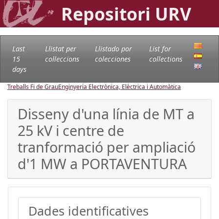
Repositori URV
Last
Llistat per
Llistado por
List for
15
col·leccions
colecciones
collections
days
Treballs Fi de Grau
Enginyeria Electrònica, Elèctrica i Automàtica
Disseny d'una línia de MT a
25 kV i centre de
tranformació per ampliació
d'1 MW a PORTAVENTURA
Dades identificatives