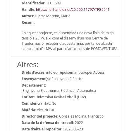
Identificador:
TFG:5941
Handle
:
https://hdl.handle.net/20.500.11797/TFG5941
Autors:
Hierro Moreno, Marià
Resum:
En aquest projecte, es dissenyarà una nova línia de mitja
tensió a 25 kV, així com el disseny d'un nou Centre de
Tranformació receptor d'aquesta línia, per tal de abastir
l'ampliació d'1 MW al parc d'atraccions de PORTAVENTURA.
Altres:
Drets d'accés:
info:eu-repo/semantics/openAccess
Ensenyament(s):
Enginyeria Elèctrica
Departament:
Enginyeria Electrònica, Elèctrica i Automàtica
Entitat:
Universitat Rovira i Virgili (URV)
Confidencialitat:
No
Matèria:
electricitat
Director del projecte:
González Molina, Francisco
Data de la defensa del treball:
2022
Data d'alta al repositori:
2023-05-23