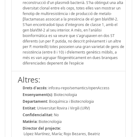
reconstrucció d'un plasmidi bacterià. S'ha obtingut una alta
diversitat clonal entre els ceps, totes elles van mostrar un
fenotip de multiresistència i de producció de metalo-
βlactamasas associat a la presència de el gen blaVIM-2.
S'han encontrado4 tipus d'integrons de classe 1, amb el
gen blaVIM-2 al seu interior. A més, en l'anàlisi
bioinformàtica es va veure que s'agrupaven en dos ST
diferents (un per P. putida, no descrit prèviament i un altre
per P. monteilli) totes posseïen una gran varietat de gens de
resistència (entre 8 i 10) i d'elements genètics mòbils, a
més es van agrupar filogenèticament en dues branques
diferenciades depenent de l'espècie
Altres:
Drets d'accés:
info:eu-repo/semantics/openAccess
Ensenyament(s):
Biotecnologia
Departament:
Bioquímica i Biotecnologia
Entitat:
Universitat Rovira i Virgili (URV)
Confidencialitat:
No
Matèria:
Biotecnologia
Director del projecte:
López Martínez, María; Rojo Bezares, Beatriz