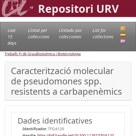
Repositori URV
Last
Llistat per
Llistado por
List for
15
col·leccions
colecciones
collections
days
Treballs Fi de Grau
Bioquímica i Biotecnologia
Caracterització molecular
de pseudomones spp.
resistents a carbapenèmics
Dades identificatives
Identificador:
TFG:6120
Handle
:
https://hdl.handle.net/20.500.11797/TFG6120