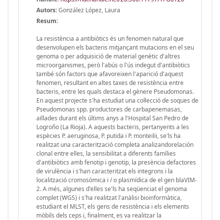
Autors:
González López, Laura
Resum:
La resistència a antibiòtics és un fenomen natural que
desenvolupen els bacteris mitjançant mutacions en el seu
genoma o per adquisició de material genètic d'altres
microorganismes, però l'abús o l'ús indegut d'antibiòtics
també són factors que afavoreixen l'aparició d'aquest
fenomen, resultant en altes taxes de resistència entre
bacteris, entre les quals destaca el gènere Pseudomonas.
En aquest projecte s'ha estudiat una col·lecció de soques de
Pseudomonas spp. productores de carbapenemasas,
aïllades durant els últims anys a l'Hospital San Pedro de
Logroño (La Rioja). A aquests bacteris, pertanyents a les
espècies P. aeruginosa, P. putida i P. monteilii, se'ls ha
realitzat una caracterització completa analizandorelación
clonal entre elles, la sensibilitat a diferents famílies
d'antibiòtics amb fenotip i genotip, la presència defactores
de virulència i s'han caracteritzat els integrons i la
localització cromosòmica i / o plasmídica de el gen blaVIM-
2. A més, algunes d'elles se'ls ha seqüenciat el genoma
complet (WGS) i s'ha realitzat l'anàlisi bioinformàtica,
estudiant el MLST, els gens de resistència i els elements
mòbils dels ceps i, finalment, es va realitzar la