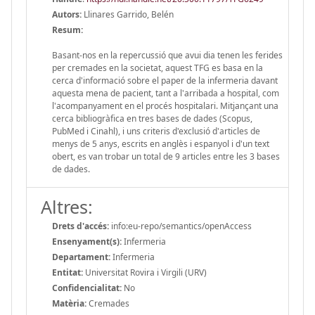
Autors:
Llinares Garrido, Belén
Resum:
Basant-nos en la repercussió que avui dia tenen les ferides
per cremades en la societat, aquest TFG es basa en la
cerca d'informació sobre el paper de la infermeria davant
aquesta mena de pacient, tant a l'arribada a hospital, com
l'acompanyament en el procés hospitalari. Mitjançant una
cerca bibliogràfica en tres bases de dades (Scopus,
PubMed i Cinahl), i uns criteris d'exclusió d'articles de
menys de 5 anys, escrits en anglès i espanyol i d'un text
obert, es van trobar un total de 9 articles entre les 3 bases
de dades.
Altres:
Drets d'accés:
info:eu-repo/semantics/openAccess
Ensenyament(s):
Infermeria
Departament:
Infermeria
Entitat:
Universitat Rovira i Virgili (URV)
Confidencialitat:
No
Matèria:
Cremades