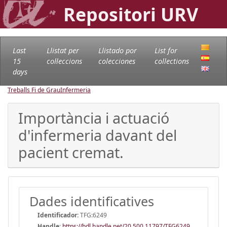
Repositori URV
Last
Llistat per
Llistado por
List for
15
col·leccions
colecciones
collections
days
Treballs Fi de Grau
Infermeria
Importància i actuació
d'infermeria davant del
pacient cremat.
Dades identificatives
Identificador:
TFG:6249
Handle
:
https://hdl.handle.net/20.500.11797/TFG6249