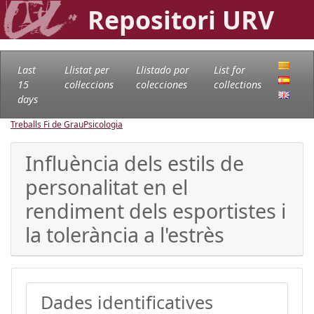
Repositori URV
Last
Llistat per
Llistado por
List for
15
col·leccions
colecciones
collections
days
Treballs Fi de Grau
Psicologia
Influència dels estils de
personalitat en el
rendiment dels esportistes i
la tolerància a l'estrès
Dades identificatives