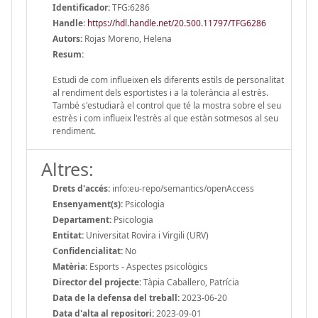
Identificador:
TFG:6286
Handle
:
https://hdl.handle.net/20.500.11797/TFG6286
Autors:
Rojas Moreno, Helena
Resum:
Estudi de com influeixen els diferents estils de personalitat
al rendiment dels esportistes i a la tolerància al estrès.
També s'estudiarà el control que té la mostra sobre el seu
estrès i com influeix l'estrès al que estàn sotmesos al seu
rendiment.
Altres:
Drets d'accés:
info:eu-repo/semantics/openAccess
Ensenyament(s):
Psicologia
Departament:
Psicologia
Entitat:
Universitat Rovira i Virgili (URV)
Confidencialitat:
No
Matèria:
Esports - Aspectes psicològics
Director del projecte:
Tàpia Caballero, Patrícia
Data de la defensa del treball:
2023-06-20
Data d'alta al repositori:
2023-09-01