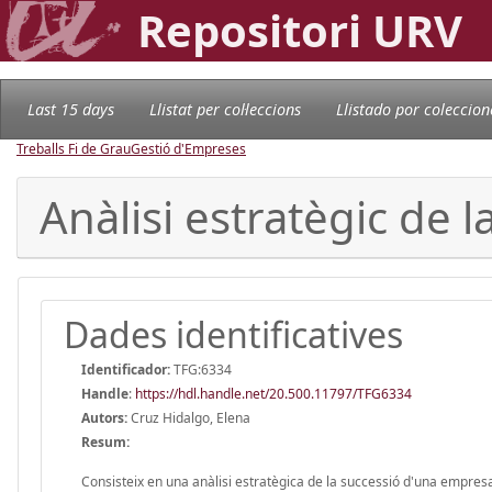
Repositori URV
Last 15 days
Llistat per col·leccions
Llistado por coleccion
Treballs Fi de Grau
Gestió d'Empreses
Anàlisi estratègic de 
Dades identificatives
Identificador:
TFG:6334
Handle
:
https://hdl.handle.net/20.500.11797/TFG6334
Autors:
Cruz Hidalgo, Elena
Resum:
Consisteix en una anàlisi estratègica de la successió d'una empresa d