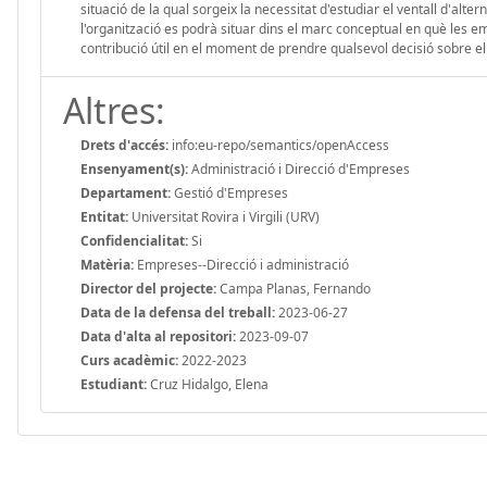
situació de la qual sorgeix la necessitat d'estudiar el ventall d'alter
l'organització es podrà situar dins el marc conceptual en què les e
contribució útil en el moment de prendre qualsevol decisió sobre el
Altres:
Drets d'accés:
info:eu-repo/semantics/openAccess
Ensenyament(s):
Administració i Direcció d'Empreses
Departament:
Gestió d'Empreses
Entitat:
Universitat Rovira i Virgili (URV)
Confidencialitat:
Si
Matèria:
Empreses--Direcció i administració
Director del projecte:
Campa Planas, Fernando
Data de la defensa del treball:
2023-06-27
Data d'alta al repositori:
2023-09-07
Curs acadèmic:
2022-2023
Estudiant:
Cruz Hidalgo, Elena