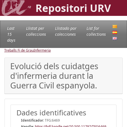
Repositori URV
Last
Llistat per
Llistado por
List for
15
col·leccions
colecciones
collections
days
Treballs Fi de Grau
Infermeria
Evolució dels cuidatges
d'infermeria durant la
Guerra Civil espanyola.
Dades identificatives
Identificador:
TFG:6469
Handle
:
https://hdl.handle.net/20.500.11797/TFG6469