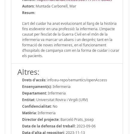
Autors:
Muntada Carbonell, Mar
Resum:
L’art del cuidar ha anat evolucionant al llarg de la història
fins esdevenir en una professió: la infermeria. L’impacte
causat per l’esclat de la Guerra Civil en el món de la
infermeria va marcar un abans i un després; tant en la
formació de noves infermeres, en el funcionament
d’hospitals de campanya com en la forma de cuidar i curar
els pacients.
Altres:
Drets d'accés:
info:eu-repo/semantics/openAccess
Ensenyament(s):
Infermeria
Departament:
Infermeria
Entitat:
Universitat Rovira i Virgili (URV)
Confidencialitat:
No
Matèria:
Infermeria
Director del projecte:
Barceló Prats, Josep
Data de la defensa del treball:
2023-09-06
Data d'alta al repositori:
2023-11-13