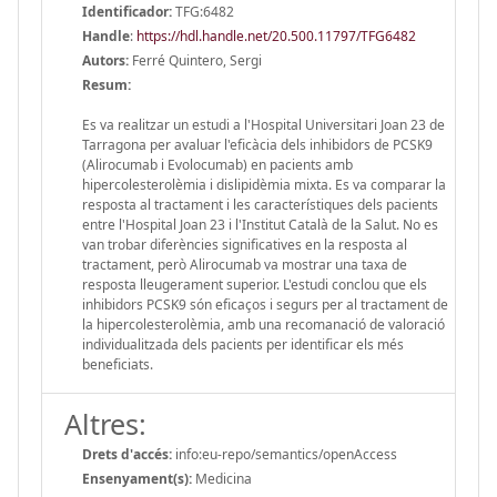
Identificador:
TFG:6482
Handle
:
https://hdl.handle.net/20.500.11797/TFG6482
Autors:
Ferré Quintero, Sergi
Resum:
Es va realitzar un estudi a l'Hospital Universitari Joan 23 de
Tarragona per avaluar l'eficàcia dels inhibidors de PCSK9
(Alirocumab i Evolocumab) en pacients amb
hipercolesterolèmia i dislipidèmia mixta. Es va comparar la
resposta al tractament i les característiques dels pacients
entre l'Hospital Joan 23 i l'Institut Català de la Salut. No es
van trobar diferències significatives en la resposta al
tractament, però Alirocumab va mostrar una taxa de
resposta lleugerament superior. L'estudi conclou que els
inhibidors PCSK9 són eficaços i segurs per al tractament de
la hipercolesterolèmia, amb una recomanació de valoració
individualitzada dels pacients per identificar els més
beneficiats.
Altres:
Drets d'accés:
info:eu-repo/semantics/openAccess
Ensenyament(s):
Medicina