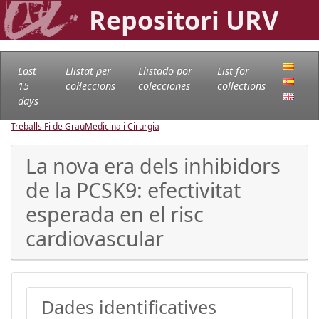
Repositori URV
Last
Llistat per
Llistado por
List for
15
col·leccions
colecciones
collections
days
Treballs Fi de Grau
Medicina i Cirurgia
La nova era dels inhibidors
de la PCSK9: efectivitat
esperada en el risc
cardiovascular
Dades identificatives