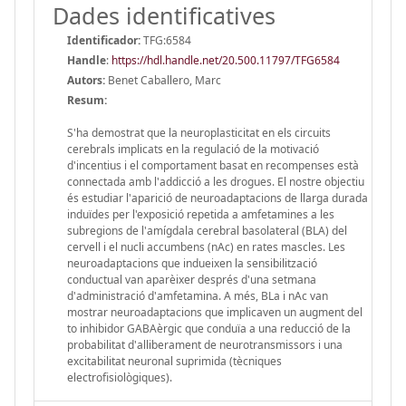
Dades identificatives
Identificador:
TFG:6584
Handle
:
https://hdl.handle.net/20.500.11797/TFG6584
Autors:
Benet Caballero, Marc
Resum:
S'ha demostrat que la neuroplasticitat en els circuits
cerebrals implicats en la regulació de la motivació
d'incentius i el comportament basat en recompenses està
connectada amb l'addicció a les drogues. El nostre objectiu
és estudiar l'aparició de neuroadaptacions de llarga durada
induïdes per l'exposició repetida a amfetamines a les
subregions de l'amígdala cerebral basolateral (BLA) del
cervell i el nucli accumbens (nAc) en rates mascles. Les
neuroadaptacions que indueixen la sensibilització
conductual van aparèixer després d'una setmana
d'administració d'amfetamina. A més, BLa i nAc van
mostrar neuroadaptacions que implicaven un augment del
to inhibidor GABAèrgic que conduïa a una reducció de la
probabilitat d'alliberament de neurotransmissors i una
excitabilitat neuronal suprimida (tècniques
electrofisiològiques).