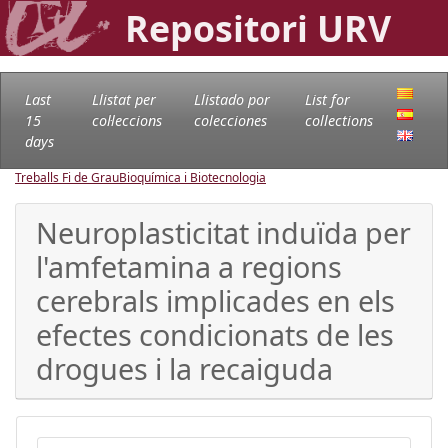
Repositori URV
Last
Llistat per
Llistado por
List for
15
col·leccions
colecciones
collections
days
Treballs Fi de Grau
Bioquímica i Biotecnologia
Neuroplasticitat induïda per
l'amfetamina a regions
cerebrals implicades en els
efectes condicionats de les
drogues i la recaiguda