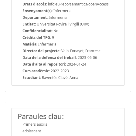
Drets d'accés:
info:eu-repo/semantics/openAccess
Ensenyament(s):
Infermeria
Departament:
Infermeria
Entitat:
Universitat Rovira i Virgili (URV)
Confidencialitat:
No
Crèdits del TFG:
9
Matèria:
Infermeria
Director del projecte:
Valls Fonayet, Francesc
Data de la defensa del treball:
2023-06-06
Data d'alta al repositori:
2024-01-24
Curs acadèmic:
2022-2023
Estudiant:
Raventós Clavé, Anna
Paraules clau:
Primers auxilis
adolescent