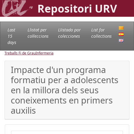
Repositori URV
Last
Llistat per
Llistado por
List for
15
col·leccions
colecciones
collections
days
Treballs Fi de Grau
Infermeria
Impacte d'un programa
formatiu per a adolescents
en la millora dels seus
coneixements en primers
auxilis