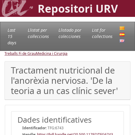
Repositori URV
Last
Llistat per
Llistado por
List for
15
col·leccions
colecciones
collections
days
Treballs Fi de Grau
Medicina i Cirurgia
Tractament nutricional de
l'anorèxia nerviosa. 'De la
teoria a un cas clínic sever'
Dades identificatives
Identificador:
TFG:6743
Handle
:
https://hdl.handle.net/20.500.11797/TFG6743