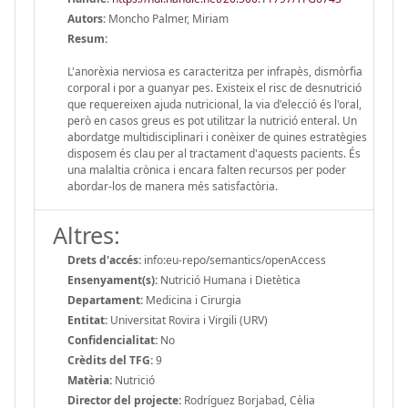
Autors:
Moncho Palmer, Miriam
Resum:
L'anorèxia nerviosa es caracteritza per infrapès, dismòrfia
corporal i por a guanyar pes. Existeix el risc de desnutrició
que requereixen ajuda nutricional, la via d'elecció és l'oral,
però en casos greus es pot utilitzar la nutrició enteral. Un
abordatge multidisciplinari i conèixer de quines estratègies
disposem és clau per al tractament d'aquests pacients. És
una malaltia crònica i encara falten recursos per poder
abordar-los de manera més satisfactòria.
Altres:
Drets d'accés:
info:eu-repo/semantics/openAccess
Ensenyament(s):
Nutrició Humana i Dietètica
Departament:
Medicina i Cirurgia
Entitat:
Universitat Rovira i Virgili (URV)
Confidencialitat:
No
Crèdits del TFG:
9
Matèria:
Nutrició
Director del projecte:
Rodríguez Borjabad, Cèlia