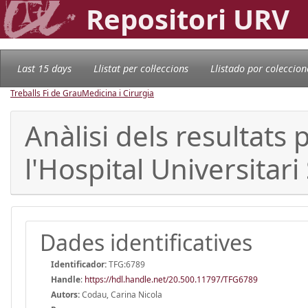
Repositori URV
Last 15 days
Llistat per col·leccions
Llistado por coleccion
Treballs Fi de Grau
Medicina i Cirurgia
Anàlisi dels resultats 
l'Hospital Universitar
Dades identificatives
Identificador:
TFG:6789
Handle
:
https://hdl.handle.net/20.500.11797/TFG6789
Autors:
Codau, Carina Nicola