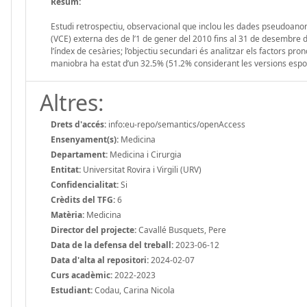
Resum:
Estudi retrospectiu, observacional que inclou les dades pseudoanoni
(VCE) externa des de l’1 de gener del 2010 fins al 31 de desembre del 
l’índex de cesàries; l’objectiu secundari és analitzar els factors pron
maniobra ha estat d’un 32.5% (51.2% considerant les versions espo
Altres:
Drets d'accés:
info:eu-repo/semantics/openAccess
Ensenyament(s):
Medicina
Departament:
Medicina i Cirurgia
Entitat:
Universitat Rovira i Virgili (URV)
Confidencialitat:
Si
Crèdits del TFG:
6
Matèria:
Medicina
Director del projecte:
Cavallé Busquets, Pere
Data de la defensa del treball:
2023-06-12
Data d'alta al repositori:
2024-02-07
Curs acadèmic:
2022-2023
Estudiant:
Codau, Carina Nicola