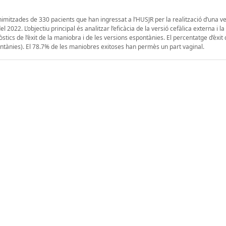
mitzades de 330 pacients que han ingressat a l’HUSJR per la realització d’una ve
2022. L’objectiu principal és analitzar l’eficàcia de la versió cefàlica externa i l
òstics de l’èxit de la maniobra i de les versions espontànies. El percentatge d’èxit 
ntànies). El 78.7% de les maniobres exitoses han permès un part vaginal.