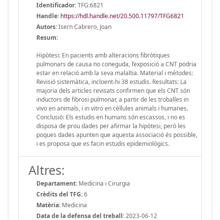
Identificador:
TFG:6821
Handle
:
https://hdl.handle.net/20.500.11797/TFG6821
Autors:
Isern Cabrero, Joan
Resum:
Hipòtesi: En pacients amb alteracions fibròtiques
pulmonars de causa no coneguda, l’exposició a CNT podria
estar en relació amb la seva malaltia. Material i mètodes:
Revisió sistemàtica, incloent-hi 38 estudis. Resultats: La
majoria dels articles revisats confirmen que els CNT són
inductors de fibrosi pulmonar, a partir de les troballes in
vivo en animals, i in vitro en cèl·lules animals i humanes.
Conclusió: Els estudis en humans són escassos, i no es
disposa de prou dades per afirmar la hipòtesi, però les
poques dades apunten que aquesta associació és possible,
i es proposa que es facin estudis epidemiològics.
Altres:
Departament:
Medicina i Cirurgia
Crèdits del TFG:
6
Matèria:
Medicina
Data de la defensa del treball:
2023-06-12