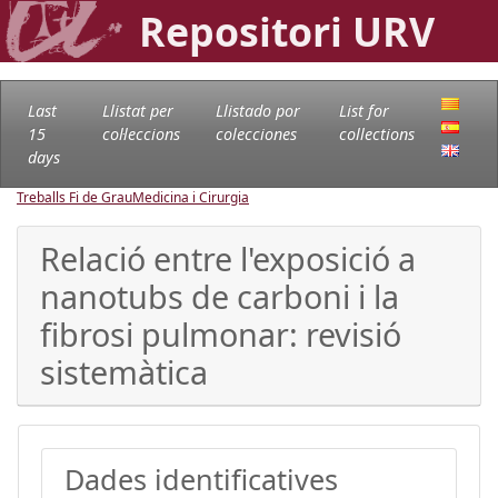
Repositori URV
Last
Llistat per
Llistado por
List for
15
col·leccions
colecciones
collections
days
Treballs Fi de Grau
Medicina i Cirurgia
Relació entre l'exposició a
nanotubs de carboni i la
fibrosi pulmonar: revisió
sistemàtica
Dades identificatives