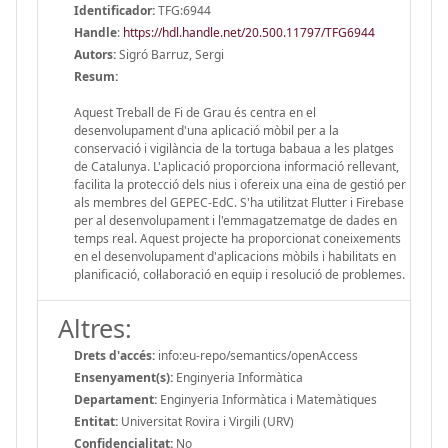
Identificador:
TFG:6944
Handle
:
https://hdl.handle.net/20.500.11797/TFG6944
Autors:
Sigró Barruz, Sergi
Resum:
Aquest Treball de Fi de Grau és centra en el
desenvolupament d'una aplicació mòbil per a la
conservació i vigilància de la tortuga babaua a les platges
de Catalunya. L'aplicació proporciona informació rellevant,
facilita la protecció dels nius i ofereix una eina de gestió per
als membres del GEPEC-EdC. S'ha utilitzat Flutter i Firebase
per al desenvolupament i l'emmagatzematge de dades en
temps real. Aquest projecte ha proporcionat coneixements
en el desenvolupament d'aplicacions mòbils i habilitats en
planificació, col·laboració en equip i resolució de problemes.
Altres:
Drets d'accés:
info:eu-repo/semantics/openAccess
Ensenyament(s):
Enginyeria Informàtica
Departament:
Enginyeria Informàtica i Matemàtiques
Entitat:
Universitat Rovira i Virgili (URV)
Confidencialitat:
No