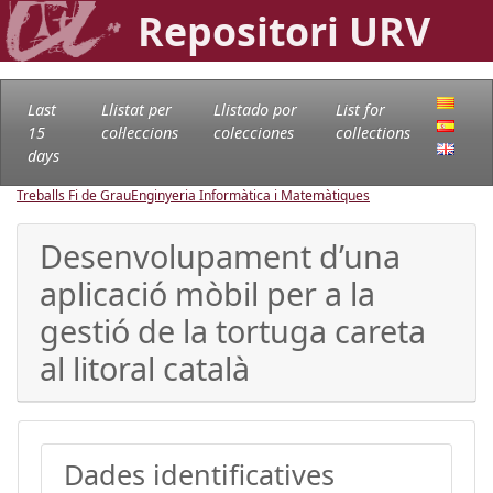
Repositori URV
Last
Llistat per
Llistado por
List for
15
col·leccions
colecciones
collections
days
Treballs Fi de Grau
Enginyeria Informàtica i Matemàtiques
Desenvolupament d’una
aplicació mòbil per a la
gestió de la tortuga careta
al litoral català
Dades identificatives