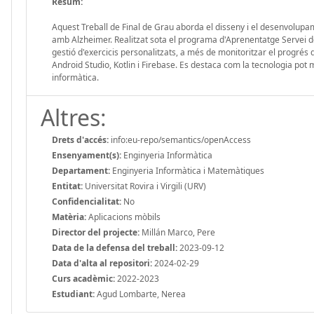
Resum:
Aquest Treball de Final de Grau aborda el disseny i el desenvolupam
amb Alzheimer. Realitzat sota el programa d'Aprenentatge Servei de l
gestió d'exercicis personalitzats, a més de monitoritzar el progrés
Android Studio, Kotlin i Firebase. Es destaca com la tecnologia pot m
informàtica.
Altres:
Drets d'accés:
info:eu-repo/semantics/openAccess
Ensenyament(s):
Enginyeria Informàtica
Departament:
Enginyeria Informàtica i Matemàtiques
Entitat:
Universitat Rovira i Virgili (URV)
Confidencialitat:
No
Matèria:
Aplicacions mòbils
Director del projecte:
Millán Marco, Pere
Data de la defensa del treball:
2023-09-12
Data d'alta al repositori:
2024-02-29
Curs acadèmic:
2022-2023
Estudiant:
Agud Lombarte, Nerea