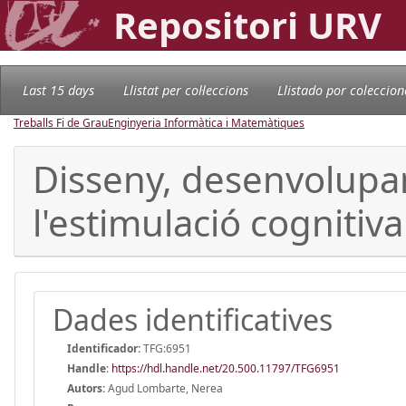
Repositori URV
Last 15 days
Llistat per col·leccions
Llistado por coleccion
Treballs Fi de Grau
Enginyeria Informàtica i Matemàtiques
Disseny, desenvolupam
l'estimulació cognitiva
Dades identificatives
Identificador:
TFG:6951
Handle
:
https://hdl.handle.net/20.500.11797/TFG6951
Autors:
Agud Lombarte, Nerea