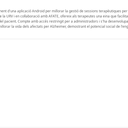
ent d'una aplicació Android per millorar la gestió de sessions terapèutiques per
a URV i en col·laboració amb AFATE, ofereix als terapeutes una eina que facilita 
 del pacient. Compte amb accés restringit per a administradors i s'ha desenvolup
illorar la vida dels afectats per Alzheimer, demostrant el potencial social de l'en