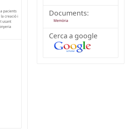
Documents:
 a pacients
la creació i
Memòria
at usant
ginyeria
Cerca a google