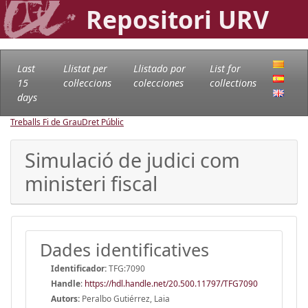
Repositori URV
Last
Llistat per
Llistado por
List for
15
col·leccions
colecciones
collections
days
Treballs Fi de Grau
Dret Públic
Simulació de judici com
ministeri fiscal
Dades identificatives
Identificador:
TFG:7090
Handle
:
https://hdl.handle.net/20.500.11797/TFG7090
Autors:
Peralbo Gutiérrez, Laia