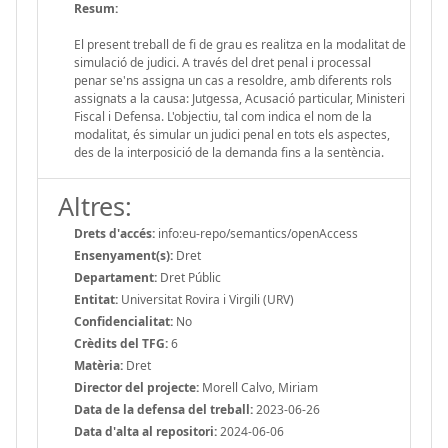
Resum:
El present treball de fi de grau es realitza en la modalitat de
simulació de judici. A través del dret penal i processal
penar se'ns assigna un cas a resoldre, amb diferents rols
assignats a la causa: Jutgessa, Acusació particular, Ministeri
Fiscal i Defensa. L'objectiu, tal com indica el nom de la
modalitat, és simular un judici penal en tots els aspectes,
des de la interposició de la demanda fins a la sentència.
Altres:
Drets d'accés:
info:eu-repo/semantics/openAccess
Ensenyament(s):
Dret
Departament:
Dret Públic
Entitat:
Universitat Rovira i Virgili (URV)
Confidencialitat:
No
Crèdits del TFG:
6
Matèria:
Dret
Director del projecte:
Morell Calvo, Miriam
Data de la defensa del treball:
2023-06-26
Data d'alta al repositori:
2024-06-06