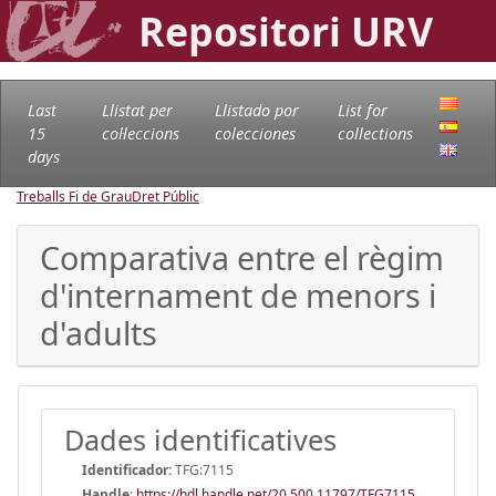
Repositori URV
Last
Llistat per
Llistado por
List for
15
col·leccions
colecciones
collections
days
Treballs Fi de Grau
Dret Públic
Comparativa entre el règim
d'internament de menors i
d'adults
Dades identificatives
Identificador:
TFG:7115
Handle
:
https://hdl.handle.net/20.500.11797/TFG7115