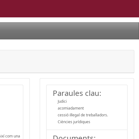
Paraules clau:
Judici
acomiadament
cessió il·legal de treballadors.
Ciències jurídiques
Documents:
 així com una