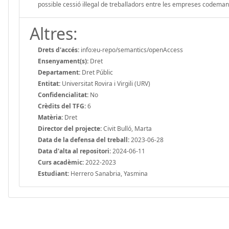
possible cessió il·legal de treballadors entre les empreses codema
Altres:
Drets d'accés:
info:eu-repo/semantics/openAccess
Ensenyament(s):
Dret
Departament:
Dret Públic
Entitat:
Universitat Rovira i Virgili (URV)
Confidencialitat:
No
Crèdits del TFG:
6
Matèria:
Dret
Director del projecte:
Civit Bulló, Marta
Data de la defensa del treball:
2023-06-28
Data d'alta al repositori:
2024-06-11
Curs acadèmic:
2022-2023
Estudiant:
Herrero Sanabria, Yasmina