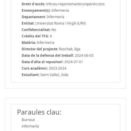
Drets d'accés:
info:eu-repo/semantics/openAccess
Ensenyament(s):
Infermeria
Departament:
Infermeria
Entitat:
Universitat Rovira i Virgili (URV)
Confidencialitat:
No
Crèdits del TFG:
6
Matèria:
Infermeria
Director del projecte:
Ruschak, Ilga
Data de la defensa del treball:
2024-06-03
Data d'alta al repositori:
2024-07-01
Curs acadèmic:
2023-2024
Estudiant:
Ivern Vallez, Aida
Paraules clau:
Burnout
infermería