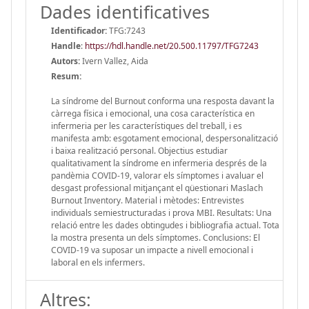
Dades identificatives
Identificador:
TFG:7243
Handle
:
https://hdl.handle.net/20.500.11797/TFG7243
Autors:
Ivern Vallez, Aida
Resum:
La síndrome del Burnout conforma una resposta davant la
càrrega física i emocional, una cosa característica en
infermeria per les característiques del treball, i es
manifesta amb: esgotament emocional, despersonalització
i baixa realització personal. Objectius estudiar
qualitativament la síndrome en infermeria després de la
pandèmia COVID-19, valorar els símptomes i avaluar el
desgast professional mitjançant el qüestionari Maslach
Burnout Inventory. Material i mètodes: Entrevistes
individuals semiestructuradas i prova MBI. Resultats: Una
relació entre les dades obtingudes i bibliografia actual. Tota
la mostra presenta un dels símptomes. Conclusions: El
COVID-19 va suposar un impacte a nivell emocional i
laboral en els infermers.
Altres: