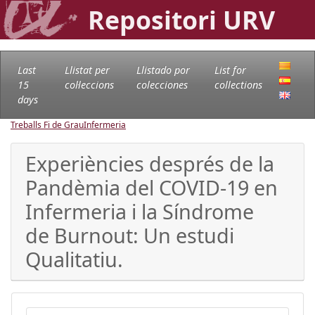
Repositori URV
Last
Llistat per
Llistado por
List for
15
col·leccions
colecciones
collections
days
Treballs Fi de Grau
Infermeria
Experiències després de la
Pandèmia del COVID-19 en
Infermeria i la Síndrome
de Burnout: Un estudi
Qualitatiu.