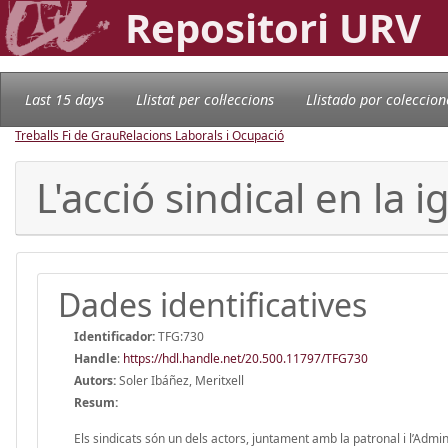
Repositori URV
Last 15 days
Llistat per col·leccions
Llistado por coleccion
Treballs Fi de Grau
Relacions Laborals i Ocupació
L'acció sindical en la 
Dades identificatives
Identificador:
TFG:730
Handle
:
https://hdl.handle.net/20.500.11797/TFG730
Autors:
Soler Ibáñez, Meritxell
Resum:
Els sindicats són un dels actors, juntament amb la patronal i l’Admi