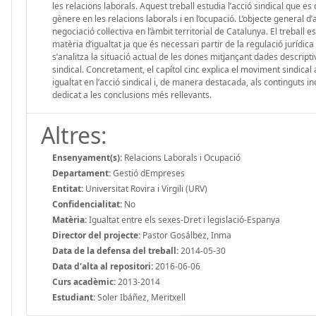
les relacions laborals. Aquest treball estudia l’acció sindical que e
gènere en les relacions laborals i en l’ocupació. L’objecte general d’a
negociació col·lectiva en l’àmbit territorial de Catalunya. El treball 
matèria d’igualtat ja que és necessari partir de la regulació jurídi
s’analitza la situació actual de les dones mitjançant dades descriptive
sindical. Concretament, el capítol cinc explica el moviment sindical 
igualtat en l’acció sindical i, de manera destacada, als continguts i
dedicat a les conclusions més rellevants.
Altres:
Ensenyament(s):
Relacions Laborals i Ocupació
Departament:
Gestió dEmpreses
Entitat:
Universitat Rovira i Virgili (URV)
Confidencialitat:
No
Matèria:
Igualtat entre els sexes-Dret i legislació-Espanya
Director del projecte:
Pastor Gosálbez, Inma
Data de la defensa del treball:
2014-05-30
Data d'alta al repositori:
2016-06-06
Curs acadèmic:
2013-2014
Estudiant:
Soler Ibáñez, Meritxell