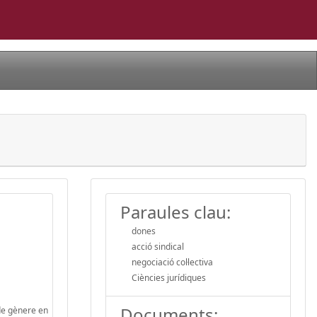
Paraules clau:
dones
acció sindical
negociació col·lectiva
Ciències jurídiques
Documents:
 de gènere en