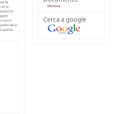
ltat de
Memòria
i en la
existent en
egüent
Cerca a google
n l’acció
anàlisi de la
un apartat