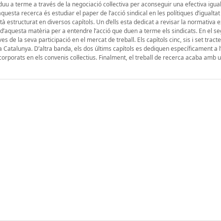
s duu a terme a través de la negociació col·lectiva per aconseguir una efectiva igua
questa recerca és estudiar el paper de l’acció sindical en les polítiques d’igualtat 
està estructurat en diversos capítols. Un d’ells esta dedicat a revisar la normativa 
ca d’aquesta matèria per a entendre l’acció que duen a terme els sindicats. En el s
s de la seva participació en el mercat de treball. Els capítols cinc, sis i set tracte
a Catalunya. D’altra banda, els dos últims capítols es dediquen específicament a l’
ncorporats en els convenis col·lectius. Finalment, el treball de recerca acaba amb 