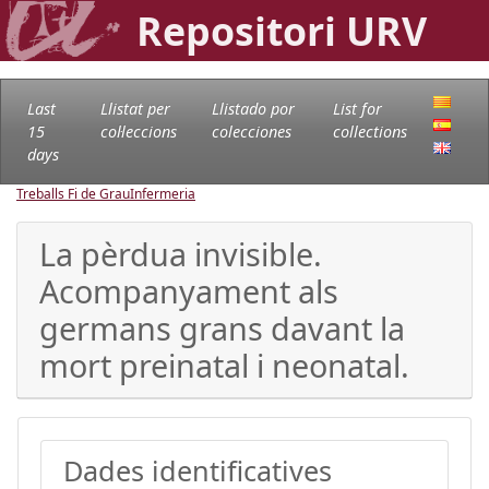
Repositori URV
Last
Llistat per
Llistado por
List for
15
col·leccions
colecciones
collections
days
Treballs Fi de Grau
Infermeria
La pèrdua invisible.
Acompanyament als
germans grans davant la
mort preinatal i neonatal.
Dades identificatives