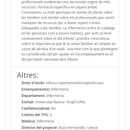
professionals evidencien una necessitat urgent de més
recursos i formació específica en aquest àmbit.
Conclusions: La mort perinatal no només té efecte sobre
les famílies sinó també sobre els professionals que sovint
manquen de recursos per a donar suport o eines
adequades a les famílies. La infermeria centra el cuidatge
en les persones com a éssers holístics, per tant cal tenir
coneixement sobre el dol infantil i prendre consciència
sobre la importància que té la unitat familiar al complet en
casos de pèrdua d’un nadó. Una eina com la que plantegem
es considerada útil per ajudar en l’acompanyament en el
dol perinatal i neonatal dels infants
Altres:
Drets d'accés:
info:eu-repo/semantics/openAccess
Ensenyament(s):
Infermeria
Departament:
Infermeria
Entitat:
Universitat Rovira i Virgili (URV)
Confidencialitat:
No
Crèdits del TFG:
9
Matèria:
Infermeria
Director del projecte:
Bazo Hernández, Leticia