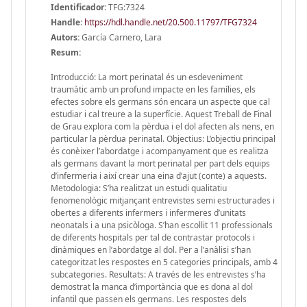
Identificador:
TFG:7324
Handle
:
https://hdl.handle.net/20.500.11797/TFG7324
Autors:
García Carnero, Lara
Resum:
Introducció: La mort perinatal és un esdeveniment
traumàtic amb un profund impacte en les famílies, els
efectes sobre els germans són encara un aspecte que cal
estudiar i cal treure a la superfície. Aquest Treball de Final
de Grau explora com la pèrdua i el dol afecten als nens, en
particular la pèrdua perinatal. Objectius: L’objectiu principal
és conèixer l’abordatge i acompanyament que es realitza
als germans davant la mort perinatal per part dels equips
d’infermeria i així crear una eina d’ajut (conte) a aquests.
Metodologia: S’ha realitzat un estudi qualitatiu
fenomenològic mitjançant entrevistes semi estructurades i
obertes a diferents infermers i infermeres d’unitats
neonatals i a una psicòloga. S’han escollit 11 professionals
de diferents hospitals per tal de contrastar protocols i
dinàmiques en l’abordatge al dol. Per a l’anàlisi s’han
categoritzat les respostes en 5 categories principals, amb 4
subcategories. Resultats: A través de les entrevistes s’ha
demostrat la manca d’importància que es dona al dol
infantil que passen els germans. Les respostes dels