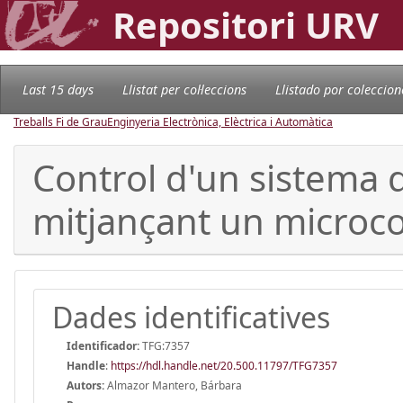
Repositori URV
Last 15 days
Llistat per col·leccions
Llistado por coleccion
Treballs Fi de Grau
Enginyeria Electrònica, Elèctrica i Automàtica
Control d'un sistema d
mitjançant un microc
Dades identificatives
Identificador:
TFG:7357
Handle
:
https://hdl.handle.net/20.500.11797/TFG7357
Autors:
Almazor Mantero, Bárbara