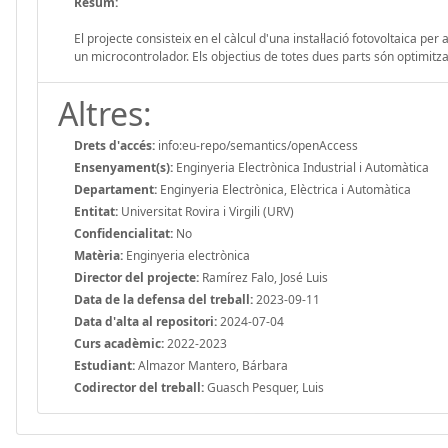
Resum:
El projecte consisteix en el càlcul d'una instal·lació fotovoltaica p
un microcontrolador. Els objectius de totes dues parts són optimitza
Altres:
Drets d'accés:
info:eu-repo/semantics/openAccess
Ensenyament(s):
Enginyeria Electrònica Industrial i Automàtica
Departament:
Enginyeria Electrònica, Elèctrica i Automàtica
Entitat:
Universitat Rovira i Virgili (URV)
Confidencialitat:
No
Matèria:
Enginyeria electrònica
Director del projecte:
Ramírez Falo, José Luis
Data de la defensa del treball:
2023-09-11
Data d'alta al repositori:
2024-07-04
Curs acadèmic:
2022-2023
Estudiant:
Almazor Mantero, Bárbara
Codirector del treball:
Guasch Pesquer, Luis