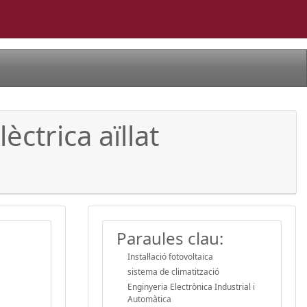
ctrica aïllat
Paraules clau:
Instal·lació fotovoltaica
sistema de climatització
Enginyeria Electrònica Industrial i
Automàtica